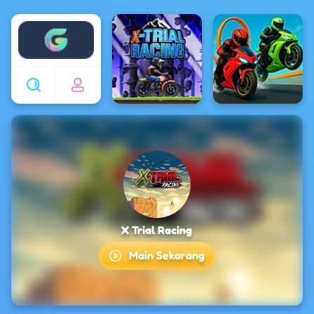
Enjoy4fun
X Trial Racing
Main Sekarang