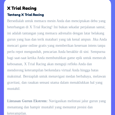
X Trial Racing
Tentang X Trial Racing
Bersedialah untuk memacu mesin Anda dan menciptakan debu yang
beterbangan di X Trial Racing! Ini bukan sekadar perjalanan santai;
ini adalah tantangan yang memacu adrenalin dengan latar belakang
gurun yang luas dan terik matahari yang tak kenal ampun. Jika Anda
mencari game online gratis yang memberikan keseruan intens tanpa
perlu repot mengunduh, pencarian Anda berakhir di sini. Sempurna
bagi saat-saat ketika Anda membutuhkan game epik untuk memecah
kebosanan, X Trial Racing akan menguji refleks Anda dan
mendorong keterampilan berkendara virtual Anda hingga batas
maksimal. Bersiaplah untuk menavigasi medan berbahaya, melawan
gravitasi, dan rasakan sensasi utama dalam menaklukkan hal yang
mustahil.
Lintasan Gurun Ekstrem:
Navigasikan melintasi jalur gurun yang
menantang dan hampir mustahil yang menuntut presisi dan
keterampilan.