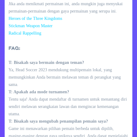
Jika anda menikmati permainan ini, anda mungkin juga menyukai
permainan-permainan dengan gaya permainan yang serupa ini.
Heroes of the Three Kingdoms
Stickman Weapon Master
Radical Rappelling
FAQ:
T: Bisakah saya bermain dengan teman?
Ya, Head Soccer 2023 mendukung multipemain lokal, yang
memungkinkan Anda bermain melawan teman di perangkat yang
sama.
T: Apakah ada mode turnamen?
Tentu saja! Anda dapat mendaftar di turnamen untuk menantang diri
sendiri melawan serangkaian lawan dan mengincar kemenangan
utama.
T: Bisakah saya mengubah penampilan pemain saya?
Game ini menawarkan pilihan pemain berbeda untuk dipilih,
masing-masing dengan gaya uniknya sendiri. Anda dapat menjelajahi