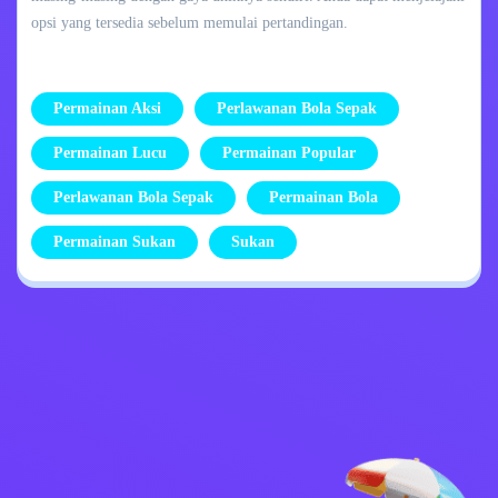
opsi yang tersedia sebelum memulai pertandingan.
Permainan Aksi
Perlawanan Bola Sepak
Permainan Lucu
Permainan Popular
Perlawanan Bola Sepak
Permainan Bola
Permainan Sukan
Sukan
Dasar Privasi
Hubungi Saya
Kids
Bahasa Melayu