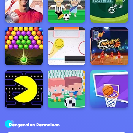
Pengenalan Permainan