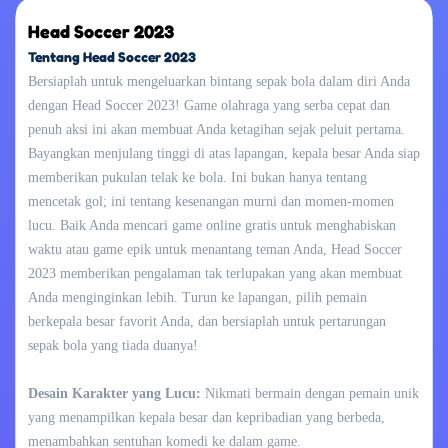
Head Soccer 2023
Tentang Head Soccer 2023
Bersiaplah untuk mengeluarkan bintang sepak bola dalam diri Anda
dengan Head Soccer 2023! Game olahraga yang serba cepat dan
penuh aksi ini akan membuat Anda ketagihan sejak peluit pertama.
Bayangkan menjulang tinggi di atas lapangan, kepala besar Anda siap
memberikan pukulan telak ke bola. Ini bukan hanya tentang
mencetak gol; ini tentang kesenangan murni dan momen-momen
lucu. Baik Anda mencari game online gratis untuk menghabiskan
waktu atau game epik untuk menantang teman Anda, Head Soccer
2023 memberikan pengalaman tak terlupakan yang akan membuat
Anda menginginkan lebih. Turun ke lapangan, pilih pemain
berkepala besar favorit Anda, dan bersiaplah untuk pertarungan
sepak bola yang tiada duanya!
Desain Karakter yang Lucu:
Nikmati bermain dengan pemain unik
yang menampilkan kepala besar dan kepribadian yang berbeda,
menambahkan sentuhan komedi ke dalam game.