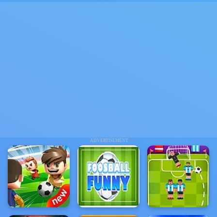
ADVERTISEMENT