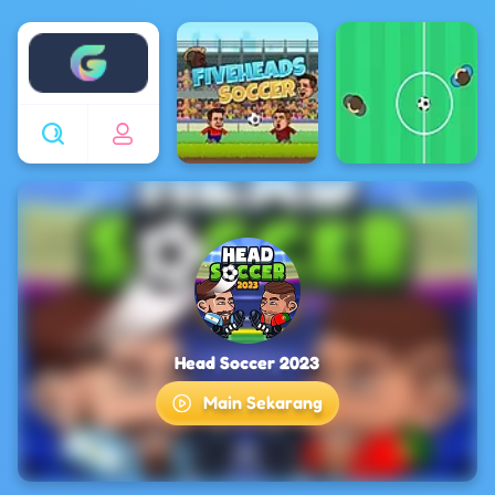
Enjoy4fun
Head Soccer 2023
Main Sekarang