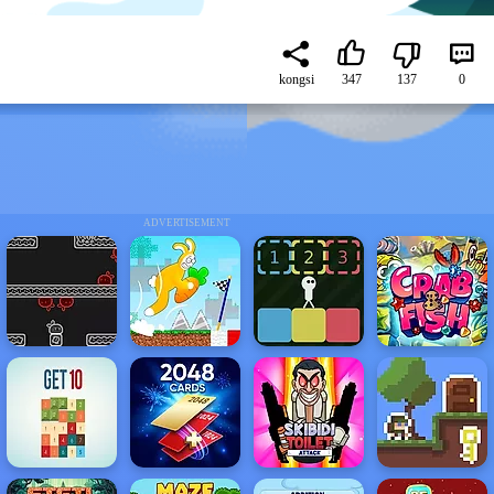
kongsi
347
137
0
ADVERTISEMENT