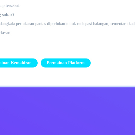
ap tersebut.
g sukar?
dangkala pertukaran pantas diperlukan untuk melepasi halangan, sementara kad
rkesan.
ainan Kemahiran
Permainan Platform
Kids
Hubungi Saya
Bahasa Melayu