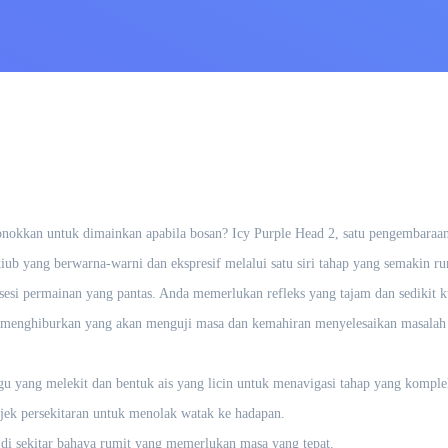
nokkan untuk dimainkan apabila bosan? Icy Purple Head 2, satu pengembaraan
 yang berwarna-warni dan ekspresif melalui satu siri tahap yang semakin rumi
 sesi permainan yang pantas. Anda memerlukan refleks yang tajam dan sedikit 
n menghiburkan yang akan menguji masa dan kemahiran menyelesaikan masalah
gu yang melekit dan bentuk ais yang licin untuk menavigasi tahap yang komple
ek persekitaran untuk menolak watak ke hadapan.
di sekitar bahaya rumit yang memerlukan masa yang tepat.