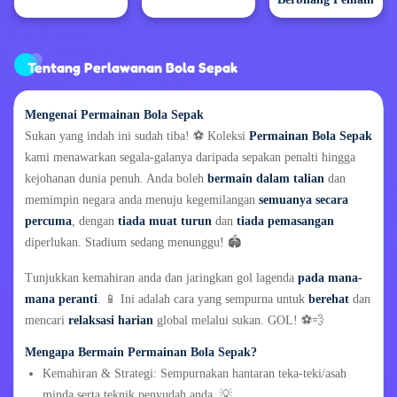
Tentang Perlawanan Bola Sepak
Mengenai Permainan Bola Sepak
Sukan yang indah ini sudah tiba! ⚽ Koleksi
Permainan Bola Sepak
kami menawarkan segala-galanya daripada sepakan penalti hingga
kejohanan dunia penuh. Anda boleh
bermain dalam talian
dan
memimpin negara anda menuju kegemilangan
semuanya secara
percuma
, dengan
tiada muat turun
dan
tiada pemasangan
diperlukan. Stadium sedang menunggu! 🏟️
Tunjukkan kemahiran anda dan jaringkan gol lagenda
pada mana-
mana peranti
. 📱 Ini adalah cara yang sempurna untuk
berehat
dan
mencari
relaksasi harian
global melalui sukan. GOL! ⚽💨
Mengapa Bermain Permainan Bola Sepak?
Kemahiran & Strategi: Sempurnakan hantaran teka-teki/asah
minda serta teknik penyudah anda. 💡