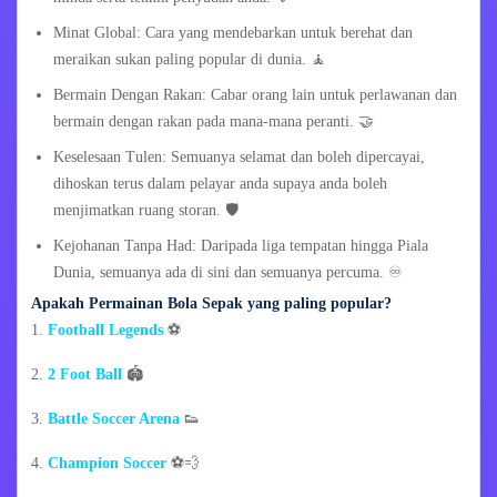
Minat Global: Cara yang mendebarkan untuk berehat dan
meraikan sukan paling popular di dunia. 🧘
Bermain Dengan Rakan: Cabar orang lain untuk perlawanan dan
bermain dengan rakan pada mana-mana peranti. 🤝
Keselesaan Tulen: Semuanya selamat dan boleh dipercayai,
dihoskan terus dalam pelayar anda supaya anda boleh
menjimatkan ruang storan. 🛡️
Kejohanan Tanpa Had: Daripada liga tempatan hingga Piala
Dunia, semuanya ada di sini dan semuanya percuma. ♾️
Apakah Permainan Bola Sepak yang paling popular?
1.
Football Legends
⚽
2.
2 Foot Ball
🏟️
3.
Battle Soccer Arena
👟
4.
Champion Soccer
⚽💨