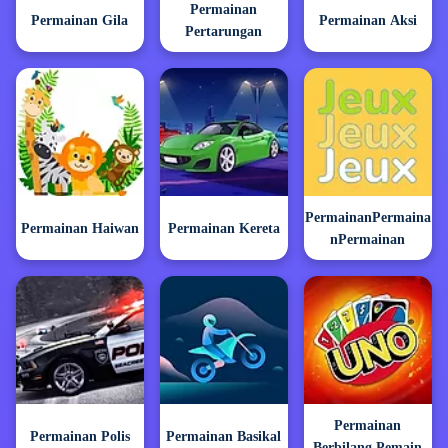
Permainan
Permainan Gila
Permainan Aksi
Pertarungan
PermainanPermaina
Permainan Haiwan
Permainan Kereta
nPermainan
Permainan
Permainan Polis
Permainan Basikal
Berbilang Pemain