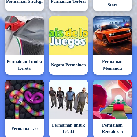
Permainan Strategi
Permainan Terbiar
Store
Permainan Lumba
Permainan
Negara Permainan
Kereta
Memandu
Permainan untuk
Permainan
Permainan .io
Lelaki
Kemahiran