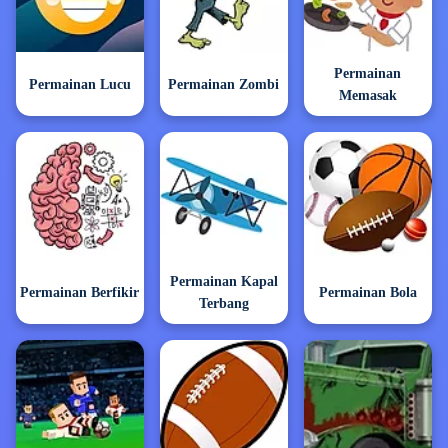
Permainan
Permainan Lucu
Permainan Zombi
Memasak
Permainan Kapal
Permainan Berfikir
Permainan Bola
Terbang