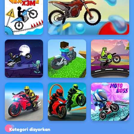
Permainan eksklusif
Kategori disyorkan