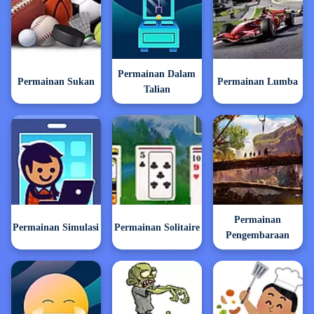
Permainan Dalam
Permainan Sukan
Permainan Lumba
Talian
Permainan
Permainan Simulasi
Permainan Solitaire
Pengembaraan