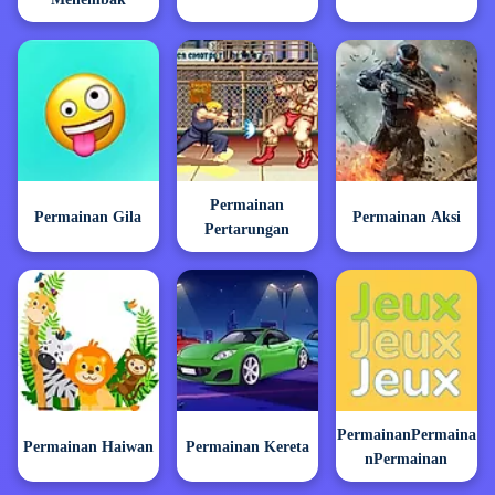
Permainan
Permainan Gila
Permainan Aksi
Pertarungan
PermainanPermaina
Permainan Haiwan
Permainan Kereta
nPermainan