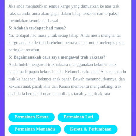
Jika anda menjatuhkan semua kargo yang dimuatkan ke atas trak
raksasa anda, anda akan gagal dalam tahap tersebut dan terpaksa
memulakan semula dari awal.
S: Adakah terdapat had masa?
Ya, terdapat had masa untuk setiap tahap. Anda mesti menghantar
kargo anda ke destinasi sebelum pemasa tamat untuk melengkapkan
peringkat tersebut.
S: Bagaimanakah cara saya mengawal trak raksasa?
Anda boleh mengawal trak raksasa menggunakan kekunci anak
panah pada papan kekunci anda. Kekunci anak panah Atas memandu
trak ke hadapan, kekunci anak panah Bawah memundurkannya, dan
kekunci anak panah Kiri dan Kanan membantu mengimbangi trak
apabila ia berada di udara atau di atas tanah yang tidak rata.
Permainan Kereta
Permainan Lori
Permainan Memandu
Kereta & Perlumbaan