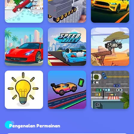
Pengenalan Permainan