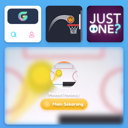
Enjoy4fun
Pocket Hockey
Main Sekarang