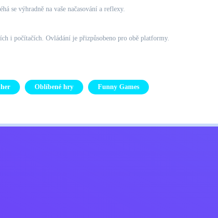
léhá se výhradně na vaše načasování a reflexy.
ích i počítačích. Ovládání je přizpůsobeno pro obě platformy.
 her
Oblíbené hry
Funny Games
Kids
ajů
Kontaktujte mě
Čeština