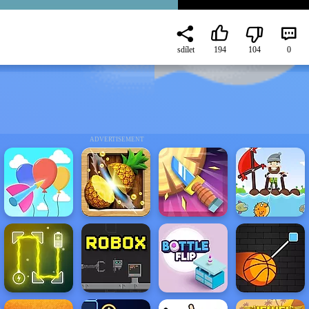
sdílet
194
104
0
ADVERTISEMENT