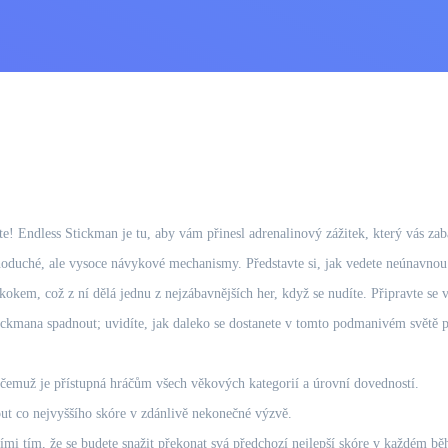
jte! Endless Stickman je tu, aby vám přinesl adrenalinový zážitek, který vás za
dnoduché, ale vysoce návykové mechanismy. Představte si, jak vedete neúnavnou 
 skokem, což z ní dělá jednu z nejzábavnějších her, když se nudíte. Připravte 
tickmana spadnout; uvidíte, jak daleko se dostanete v tomto podmanivém světě 
 čemuž je přístupná hráčům všech věkových kategorií a úrovní dovedností.
out co nejvyššího skóre v zdánlivě nekonečné výzvě.
ími tím, že se budete snažit překonat svá předchozí nejlepší skóre v každém bě