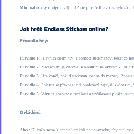
Minimalistický design:
Užijte si čisté prostředí bez rozptylování, 
Jak hrát Endless Stickam online?
Pravidla hry:
Pravidlo 1:
Hlavním cílem hry je pomoci stickmanovi běžet co nej
Pravidlo 2:
Načasování je klíčové! Klepnutím na obrazovku přinutít
Pravidlo 3:
Hra končí, pokud stickman spadne do mezery. Budete m
Pravidlo 4:
Pokuste se překonat své předchozí nejvyšší skóre tím, ž
Pravidlo 5:
Věnujte pozornost rychlosti a vzdálenosti plošin, protož
Ovládání:
Akce:
Klikněte nebo klepněte kamkoli na obrazovku, aby stickman 