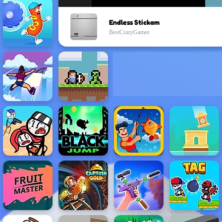
Endless Stickam
BestCrazyGames