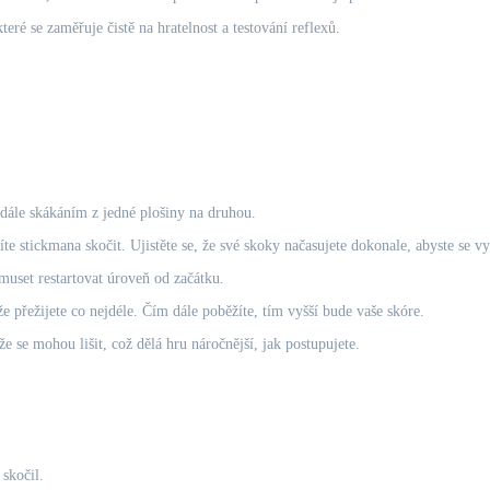
které se zaměřuje čistě na hratelnost a testování reflexů.
dále skákáním z jedné plošiny na druhou.
e stickmana skočit. Ujistěte se, že své skoky načasujete dokonale, abyste se 
uset restartovat úroveň od začátku.
e přežijete co nejdéle. Čím dále poběžíte, tím vyšší bude vaše skóre.
e se mohou lišit, což dělá hru náročnější, jak postupujete.
skočil.