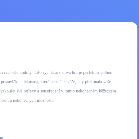
baví na celé hodiny. Tato rychlá arkádová hra je perfektní volbou
postavičku stickmana, která neustále skáče, aby překonala vaše
se vyzkoušet své reflexy a soustředění v tomto nekonečném běžeckém
plošin a nekonečných možností.
hu.