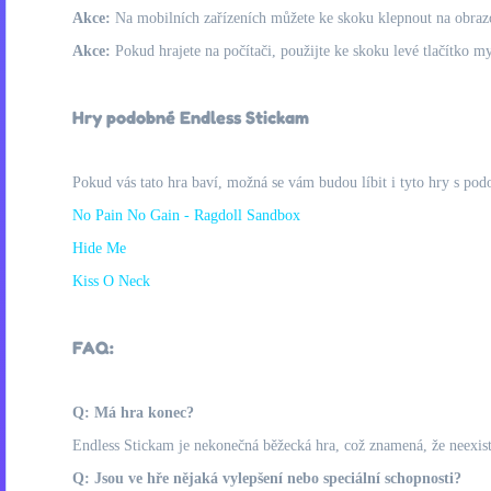
Akce:
Na mobilních zařízeních můžete ke skoku klepnout na obraz
Akce:
Pokud hrajete na počítači, použijte ke skoku levé tlačítko my
Hry podobné Endless Stickam
Pokud vás tato hra baví, možná se vám budou líbit i tyto hry s pod
No Pain No Gain - Ragdoll Sandbox
Hide Me
Kiss O Neck
FAQ:
Q: Má hra konec?
Endless Stickam je nekonečná běžecká hra, což znamená, že neexistu
Q: Jsou ve hře nějaká vylepšení nebo speciální schopnosti?