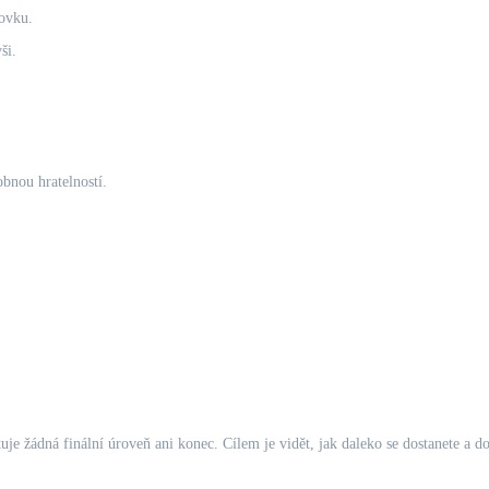
ovku.
ši.
obnou hratelností.
je žádná finální úroveň ani konec. Cílem je vidět, jak daleko se dostanete a 