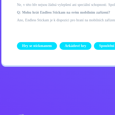
Ne, v této hře nejsou žádná vylepšení ani speciální schopnosti. Spo
Q: Mohu hrát Endless Stickam na svém mobilním zařízení?
Ano, Endless Stickam je k dispozici pro hraní na mobilních zařízen
Hry se stickmanem
Arkádové hry
Spouštění
Zásady ochrany osobních úd