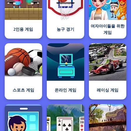
여자아이들을 위한
2인용 게임
농구 경기
게임
스포츠 게임
온라인 게임
레이싱 게임