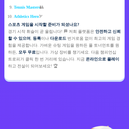
Tennis Masters
🎱
Athletics Hero
🏹
스포츠 게임을 시작할 준비가 되셨나요?
경기 시작 휘슬이 곧 울립니다! 🏁 저희 플랫폼은
안전하고 신뢰
할 수 있으며
,
등록
이나
다운로드
번거로움 없이 최고의 게임 경
험을 제공합니다. 가벼운 슈팅 게임을 원하든 풀 토너먼트를 원
하든,
모두 무료
입니다. 가상 장비를 챙기세요. 다음 챔피언십
트로피가 클릭 한 번 거리에 있습니다. 지금
온라인으로 플레이
하고 전설이 되어보세요! 🏆
개인정보 처리방침
문의하기
Kids
한국어