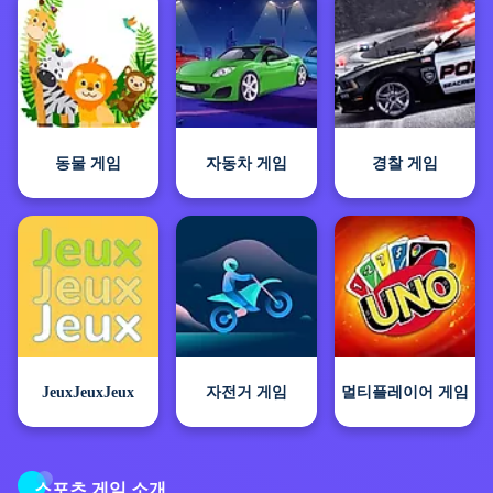
동물 게임
자동차 게임
경찰 게임
JeuxJeuxJeux
자전거 게임
멀티플레이어 게임
스포츠 게임 소개