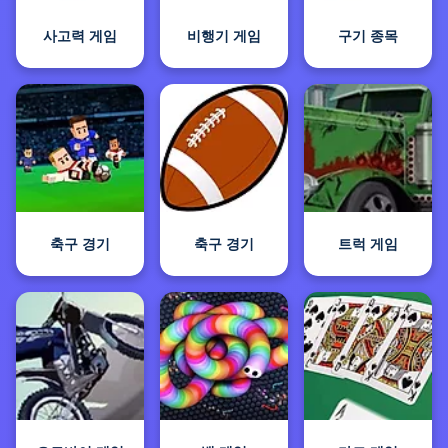
사고력 게임
비행기 게임
구기 종목
축구 경기
축구 경기
트럭 게임