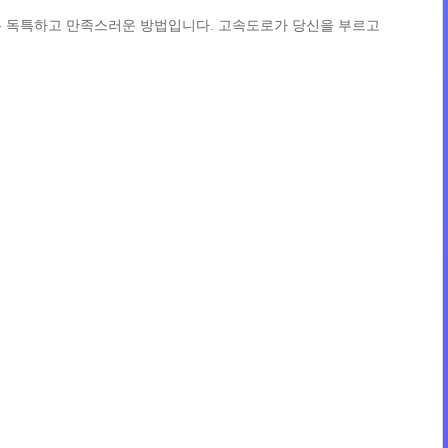
있는 독특하고 만족스러운 방법입니다. 고속도로가 당신을 부르고