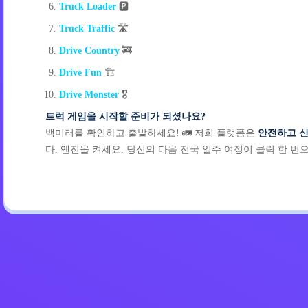
Truck Loader
🅿️
Truck Traffic
🛣️
Drive Country
🚒
Drive Fun
🏗️
Drive Monster
🎖️
트럭 게임을 시작할 준비가 되셨나요?
백미러를 확인하고 출발하세요! 🚛 저희 플랫폼은
안전하고 신
다. 엔진을 켜세요. 당신의 다음 전국 일주 여정이 클릭 한 번