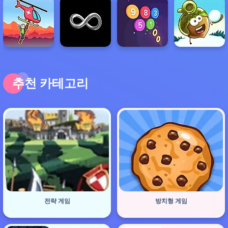
추천 카테고리
전략 게임
방치형 게임