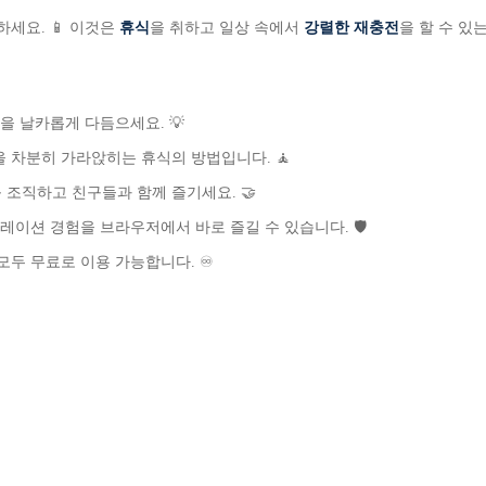
세요. 📱 이것은
휴식
을 취하고 일상 속에서
강렬한 재충전
을 할 수 
을 날카롭게 다듬으세요. 💡
 차분히 가라앉히는 휴식의 방법입니다. 🧘
조직하고 친구들과 함께 즐기세요. 🤝
레이션 경험을 브라우저에서 바로 즐길 수 있습니다. 🛡️
모두 무료로 이용 가능합니다. ♾️