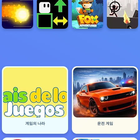
게임의 나라
운전 게임