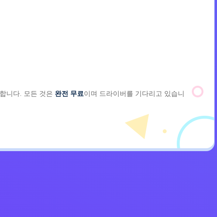
합니다. 모든 것은
완전 무료
이며 드라이버를 기다리고 있습니