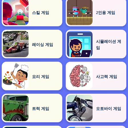
스킬 게임
2인용 게임
시뮬레이션 게
레이싱 게임
임
요리 게임
사고력 게임
트럭 게임
오토바이 게임