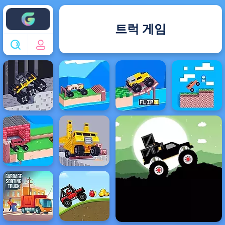
Enjoy4fun
트럭 게임