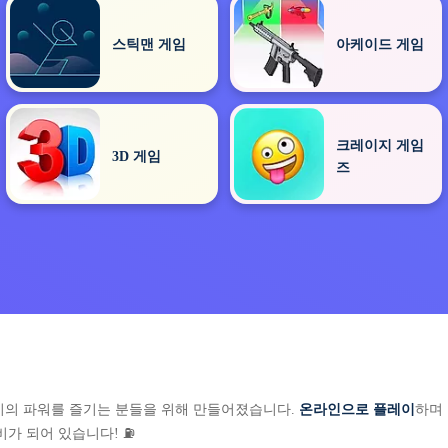
스틱맨 게임
아케이드 게임
크레이지 게임
3D 게임
즈
의 파워를 즐기는 분들을 위해 만들어졌습니다.
온라인으로 플레이
하며
비가 되어 있습니다! ⛽