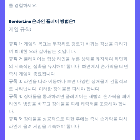
를 경험하세요.
BorderLine 온라인 플레이 방법은?
게임 규칙:
규칙 1:
게임의 목표는 무작위로 경로가 바뀌는 직선을 따라가
며 최대한 오래 살아남는 것입니다.
규칙 2:
플레이어는 항상 라인을 누른 상태를 유지하여 화면과
의 지속적인 접촉을 유지해야 합니다. 화면에서 손가락을 떼면
즉시 게임이 종료됩니다.
규칙 3:
라인을 따라 이동하다 보면 다양한 장애물이 간헐적으
로 나타납니다. 이러한 장애물은 피해야 합니다.
규칙 4:
장애물을 통과하려면 플레이어는 재빨리 손가락을 떼어
라인의 방향을 바꾸고 장애물을 피해 캐릭터를 조종해야 합니
다.
규칙 5:
장애물을 성공적으로 피한 후에는 즉시 손가락을 다시
라인에 올려 게임을 계속해야 합니다.