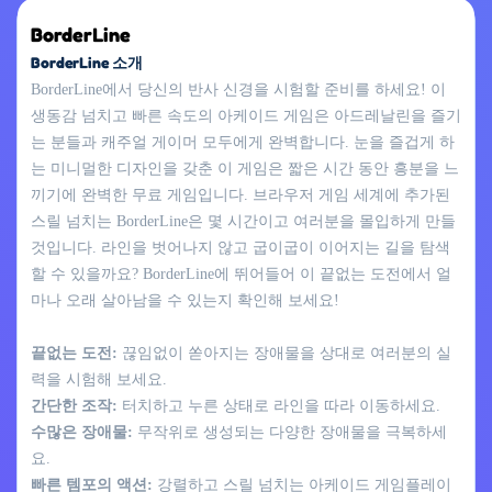
BorderLine
BorderLine 소개
BorderLine에서 당신의 반사 신경을 시험할 준비를 하세요! 이
생동감 넘치고 빠른 속도의 아케이드 게임은 아드레날린을 즐기
는 분들과 캐주얼 게이머 모두에게 완벽합니다. 눈을 즐겁게 하
는 미니멀한 디자인을 갖춘 이 게임은 짧은 시간 동안 흥분을 느
끼기에 완벽한 무료 게임입니다. 브라우저 게임 세계에 추가된
스릴 넘치는 BorderLine은 몇 시간이고 여러분을 몰입하게 만들
것입니다. 라인을 벗어나지 않고 굽이굽이 이어지는 길을 탐색
할 수 있을까요? BorderLine에 뛰어들어 이 끝없는 도전에서 얼
마나 오래 살아남을 수 있는지 확인해 보세요!
끝없는 도전:
끊임없이 쏟아지는 장애물을 상대로 여러분의 실
력을 시험해 보세요.
간단한 조작:
터치하고 누른 상태로 라인을 따라 이동하세요.
수많은 장애물:
무작위로 생성되는 다양한 장애물을 극복하세
요.
빠른 템포의 액션:
강렬하고 스릴 넘치는 아케이드 게임플레이