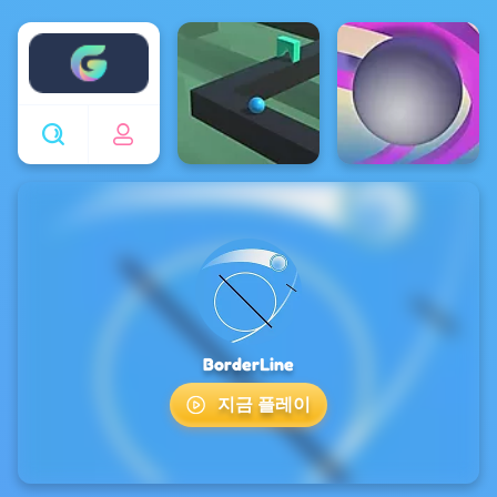
Enjoy4fun
BorderLine
지금 플레이