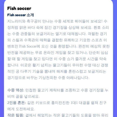
Fish soccer
Fish soccer 소개
지느러미와 축구공이 만나는 수중 세계로 뛰어들어 보세요! 수
정처럼 맑은 바다 속에 잠긴 경기장을 상상해 보세요. 환호 소리
는 수중 관중들의 보글거리는 열기로 대체됩니다. 격렬한 경기
의 스릴과 수족관의 매력을 결합한 유쾌하고 기묘한 스포츠 이
벤트인 Fish Soccer에 오신 것을 환영합니다. 완전히 예상치 못한
반전을 제공하는 무료 온라인 게임을 찾고 있거나, 단순히 심심
할 때 할 게임을 찾고 있다면 이 수중 쇼가 즐거운 시간을 약속
합니다. 이곳은 활기 넘치는 물고기들이 우아한 수영 대신 경쟁
적인 공 다루기 기술을 뽐내며 해저를 혼란스럽고 보글거리는
경기장으로 바꾸는 기상천외한 수중 아레나입니다.
수중 액션:
민첩한 물고기 캐릭터를 조종하고 수중 경기장을 누
비며 골을 넣으세요.
2인용 혼돈:
같은 키보드로 흥미진진한 1대1 대결을 펼쳐 친구
에게 도전하세요.
작은 팀원:
곁에서 헤엄치는 작은 물고기들의 도움을 받아 유리