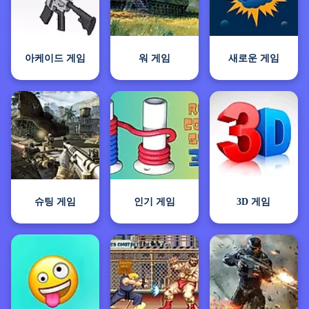
아케이드 게임
워 게임
새로운 게임
슈팅 게임
인기 게임
3D 게임