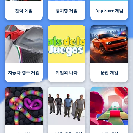
전략 게임
방치형 게임
App Store 게임
자동차 경주 게임
게임의 나라
운전 게임