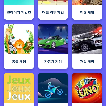
크레이지 게임즈
대전 격투 게임
액션 게임
동물 게임
자동차 게임
경찰 게임