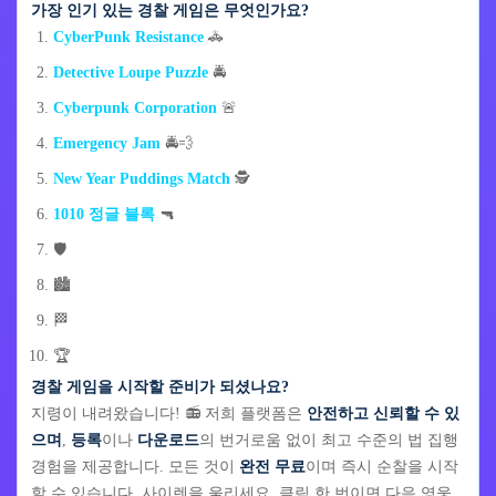
가장 인기 있는 경찰 게임은 무엇인가요?
CyberPunk Resistance
🚓
Detective Loupe Puzzle
🚔
Cyberpunk Corporation
🚨
Emergency Jam
🚔💨
New Year Puddings Match
🕵️
1010 정글 블록
🔫
🛡️
🏙️
🏁
🏆
경찰 게임을 시작할 준비가 되셨나요?
지령이 내려왔습니다! 📻 저희 플랫폼은
안전하고 신뢰할 수 있
으며
,
등록
이나
다운로드
의 번거로움 없이 최고 수준의 법 집행
경험을 제공합니다. 모든 것이
완전 무료
이며 즉시 순찰을 시작
할 수 있습니다. 사이렌을 울리세요. 클릭 한 번이면 다음 영웅