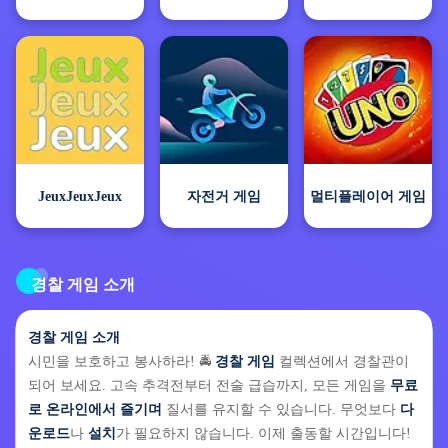
JeuxJeuxJeux
자전거 게임
멀티플레이어 게임
경찰 게임 소개
경찰 게임 소개
시민을 보호하고 봉사하라! 🚔
경찰 게임
컬렉션에서 경찰관이
되어 보세요. 고속 추격전부터 전술 급습까지, 모든 게임을
무료
로 온라인에서 즐기며
질서를 유지할 수 있습니다. 무엇보다
다
운로드
나
설치
가 필요하지 않습니다. 이제 출동할 시간입니다!