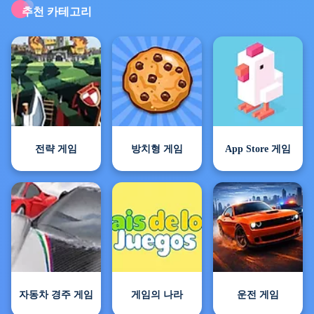
독점 게임
추천 카테고리
전략 게임
방치형 게임
App Store 게임
자동차 경주 게임
게임의 나라
운전 게임