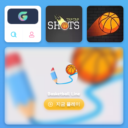
Enjoy4fun
Basketball Line
지금 플레이