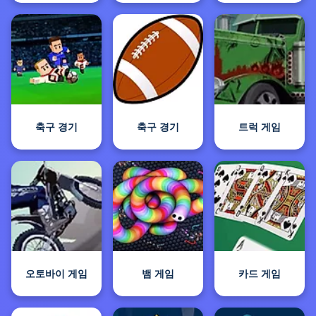
축구 경기
축구 경기
트럭 게임
오토바이 게임
뱀 게임
카드 게임