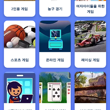
여자아이들을 위한
2인용 게임
농구 경기
게임
스포츠 게임
온라인 게임
레이싱 게임