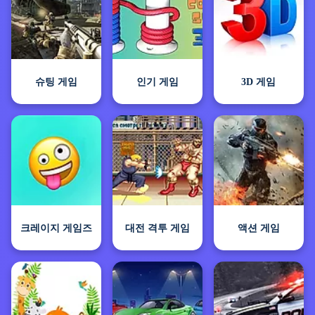
슈팅 게임
인기 게임
3D 게임
크레이지 게임즈
대전 격투 게임
액션 게임