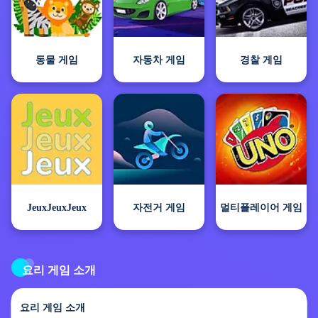
동물 게임
자동차 게임
경찰 게임
JeuxJeuxJeux
자전거 게임
멀티플레이어 게임
요리 게임 소개
요리 게임 소개