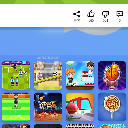
공유
965
504
6
ADVERTISEMENT