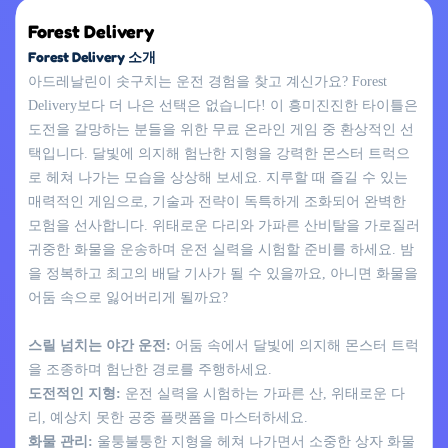
Forest Delivery
Forest Delivery 소개
아드레날린이 솟구치는 운전 경험을 찾고 계신가요? Forest
Delivery보다 더 나은 선택은 없습니다! 이 흥미진진한 타이틀은
도전을 갈망하는 분들을 위한 무료 온라인 게임 중 환상적인 선
택입니다. 달빛에 의지해 험난한 지형을 강력한 몬스터 트럭으
로 헤쳐 나가는 모습을 상상해 보세요. 지루할 때 즐길 수 있는
매력적인 게임으로, 기술과 전략이 독특하게 조화되어 완벽한
모험을 선사합니다. 위태로운 다리와 가파른 산비탈을 가로질러
귀중한 화물을 운송하며 운전 실력을 시험할 준비를 하세요. 밤
을 정복하고 최고의 배달 기사가 될 수 있을까요, 아니면 화물을
어둠 속으로 잃어버리게 될까요?
스릴 넘치는 야간 운전:
어둠 속에서 달빛에 의지해 몬스터 트럭
을 조종하며 험난한 경로를 주행하세요.
도전적인 지형:
운전 실력을 시험하는 가파른 산, 위태로운 다
리, 예상치 못한 공중 플랫폼을 마스터하세요.
화물 관리:
울퉁불퉁한 지형을 헤쳐 나가면서 소중한 상자 화물