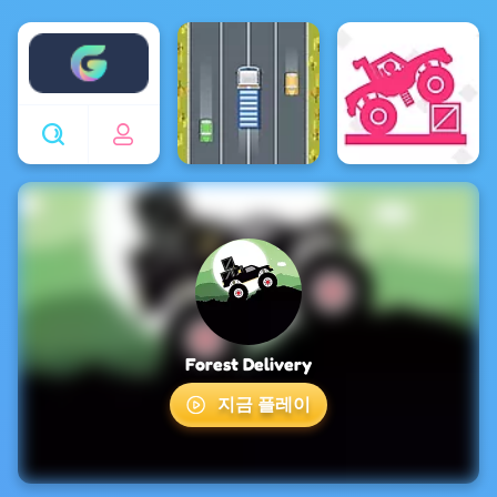
Enjoy4fun
Forest Delivery
지금 플레이