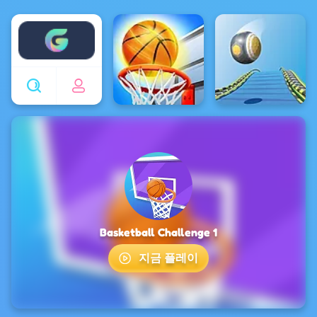
Enjoy4fun
Basketball Challenge 1
지금 플레이