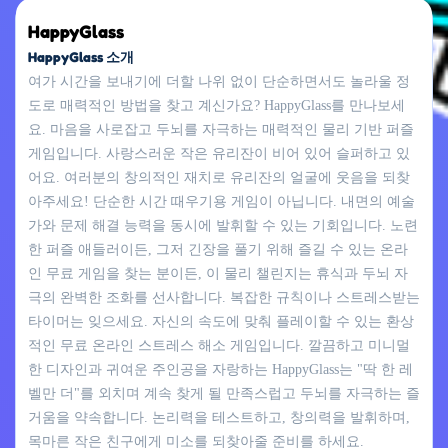
HappyGlass
HappyGlass 소개
여가 시간을 보내기에 더할 나위 없이 단순하면서도 놀라울 정
도로 매력적인 방법을 찾고 계신가요? HappyGlass를 만나보세
요. 마음을 사로잡고 두뇌를 자극하는 매력적인 물리 기반 퍼즐
게임입니다. 사랑스러운 작은 유리잔이 비어 있어 슬퍼하고 있
어요. 여러분의 창의적인 재치로 유리잔의 얼굴에 웃음을 되찾
아주세요! 단순한 시간 때우기용 게임이 아닙니다. 내면의 예술
가와 문제 해결 능력을 동시에 발휘할 수 있는 기회입니다. 노련
한 퍼즐 애들러이든, 그저 긴장을 풀기 위해 즐길 수 있는 온라
인 무료 게임을 찾는 분이든, 이 물리 챌린지는 휴식과 두뇌 자
극의 완벽한 조화를 선사합니다. 복잡한 규칙이나 스트레스받는
타이머는 잊으세요. 자신의 속도에 맞춰 플레이할 수 있는 환상
적인 무료 온라인 스트레스 해소 게임입니다. 깔끔하고 미니멀
한 디자인과 귀여운 주인공을 자랑하는 HappyGlass는 "딱 한 레
벨만 더"를 외치며 계속 찾게 될 만족스럽고 두뇌를 자극하는 즐
거움을 약속합니다. 논리력을 테스트하고, 창의력을 발휘하며,
목마른 작은 친구에게 미소를 되찾아줄 준비를 하세요.