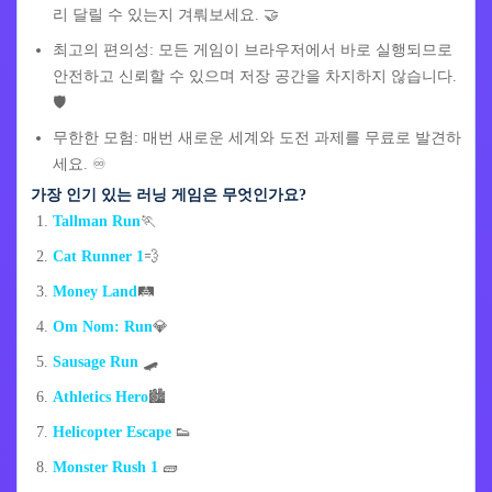
리 달릴 수 있는지 겨뤄보세요. 🤝
최고의 편의성: 모든 게임이 브라우저에서 바로 실행되므로
안전하고 신뢰할 수 있으며 저장 공간을 차지하지 않습니다.
🛡️
무한한 모험: 매번 새로운 세계와 도전 과제를 무료로 발견하
세요. ♾️
가장 인기 있는 러닝 게임은 무엇인가요?
Tallman Run
🏃
Cat Runner 1
💨
Money Land
🛤️
Om Nom: Run
💎
Sausage Run
🛹
Athletics Hero
🏙️
Helicopter Escape
👟
Monster Rush 1
🧱