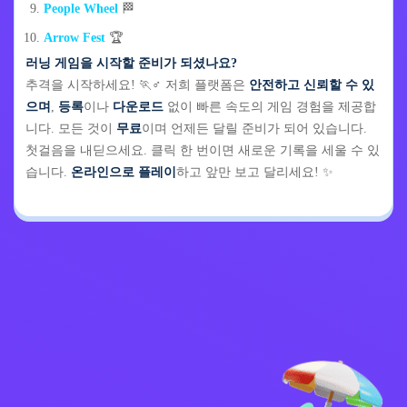
People Wheel
🏁
Arrow Fest
🏆
러닝 게임을 시작할 준비가 되셨나요?
추격을 시작하세요! 🏃♂️ 저희 플랫폼은
안전하고 신뢰할 수 있
으며
,
등록
이나
다운로드
없이 빠른 속도의 게임 경험을 제공합
니다. 모든 것이
무료
이며 언제든 달릴 준비가 되어 있습니다.
첫걸음을 내딛으세요. 클릭 한 번이면 새로운 기록을 세울 수 있
습니다.
온라인으로 플레이
하고 앞만 보고 달리세요! ✨
개인정보 처리방침
문의하기
Kids
한국어