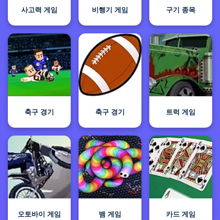
사고력 게임
비행기 게임
구기 종목
축구 경기
축구 경기
트럭 게임
오토바이 게임
뱀 게임
카드 게임