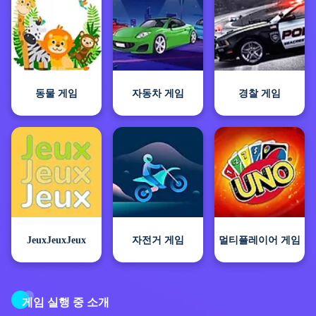
동물 게임
자동차 게임
경찰 게임
JeuxJeuxJeux
자전거 게임
멀티플레이어 게임
게임 실행 중 소개