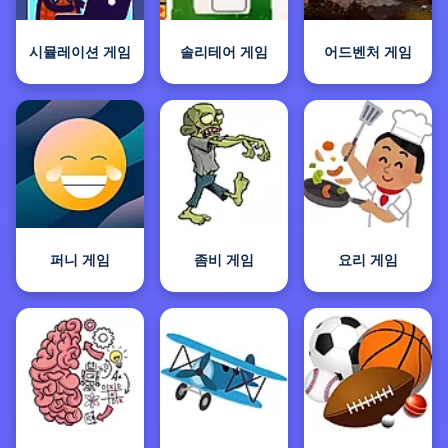
시뮬레이션 게임
솔리테어 게임
어드벤처 게임
퍼니 게임
좀비 게임
요리 게임