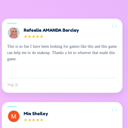
Rafealia AMANDA Barclay
★
★
★
★
★
This is so fun I have been looking for games like this and this game
can help me to do makeup. Thanks a lot to whoever that made this
game.
56일 전
Mia Shelley
★
★
★
★
★