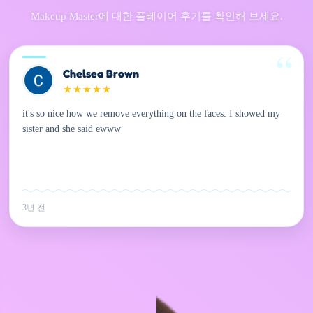
Makeup Master에 대한 플레이어 후기를 확인해 보세요.
Chelsea Brown
★
★
★
★
★
it's so nice how we remove everything on the faces. I showed my
sister and she said ewww
3년 전