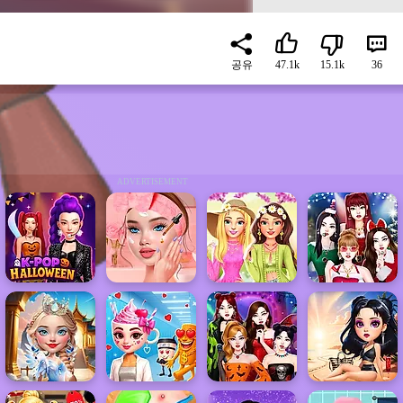
공유
47.1k
15.1k
36
ADVERTISEMENT