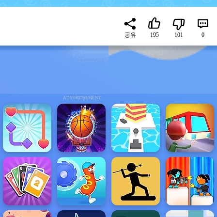
공유
195
101
0
ADVERTISEMENT