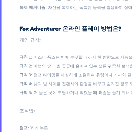
복제 메커니즘:
자신을 복제하는 독특한 능력을 활용하여 장애
Fox Adventurer 온라인 플레이 방법은?
게임 규칙:
규칙 1:
미스터 폭스는 벽에 부딪힐 때까지 한 방향으로 자동으
규칙 2:
마법의 숲 레벨 곳곳에 흩어져 있는 모든 귀중한 보석
규칙 3:
점프 타이밍을 세심하게 조절하여 유령이나 가시와 같
규칙 4:
낮과 밤 사이를 전환하여 환경을 바꾸고 숨겨진 경로 
규칙 5:
더 높은 곳에 도달하거나 막혔을 때 퍼즐을 풀기 위해
조작법:
점프:
V 키 누름