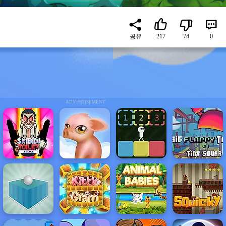
공유
217
74
0
ADVERTISEMENT