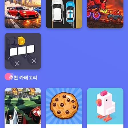
독점 게임
추천 카테고리