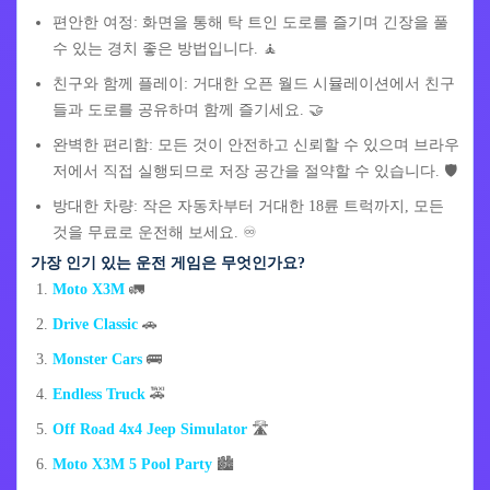
편안한 여정: 화면을 통해 탁 트인 도로를 즐기며 긴장을 풀
수 있는 경치 좋은 방법입니다. 🧘
친구와 함께 플레이: 거대한 오픈 월드 시뮬레이션에서 친구
들과 도로를 공유하며 함께 즐기세요. 🤝
완벽한 편리함: 모든 것이 안전하고 신뢰할 수 있으며 브라우
저에서 직접 실행되므로 저장 공간을 절약할 수 있습니다. 🛡️
방대한 차량: 작은 자동차부터 거대한 18륜 트럭까지, 모든
것을 무료로 운전해 보세요. ♾️
가장 인기 있는 운전 게임은 무엇인가요?
Moto X3M
🚛
Drive Classic
🚗
Monster Cars
🚌
Endless Truck
🚕
Off Road 4x4 Jeep Simulator
🛣️
Moto X3M 5 Pool Party
🏙️