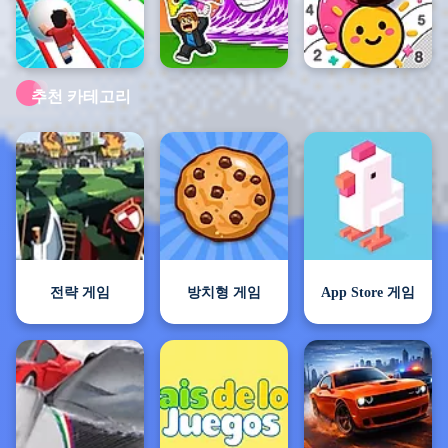
독점 게임
추천 카테고리
전략 게임
방치형 게임
App Store 게임