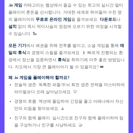
.io 게임
카테고리는 웹상에서 즐길 수 있는 최고의 실시간 멀티
플레이어 혼돈을 선사합니다. 거대한 세계로 뛰어들어 수천 명
의 플레이어와
무료로 온라인 게임
을 즐겨보세요.
다운로드
나
설치
없이 즉시 먹이사슬의 정점에 오르기 위한 여정을 시작할
수 있습니다. 🐍
모든 기기
에서 패권을 위해 전투를 벌이고, 소셜 게임을 통해
매
일의 휴식
과 경쟁의 스릴을 즐겨보세요. 📱 빠르게 진행되는 환
경에서 정신을 집중하면서
휴식
을 취하기에 아주 좋은 방법입니
다. 지도에서 가장 큰 플레이어가 될 수 있을까요? 👑
왜 .io 게임을 플레이해야 할까요?
전술적 생존: 독특한 퍼즐/두뇌 회전 생존 전략을 마스터하여
라이벌보다 오래 살아남으세요. 💡
경쟁의 흐름: 액션에 몰입하여 긴장을 풀고 아레나에서 자신
만의 리듬을 찾아보세요. 🧘
친구와 함께 플레이: 실시간으로 친구와 함께 플레이하며 팀
을 구성하거나 친구를 사냥하세요. 🤝