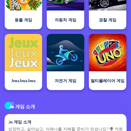
동물 게임
자동차 게임
경찰 게임
JeuxJeuxJeux
자전거 게임
멀티플레이어 게임
.io 게임 소개
.io 게임 소개
성장하고, 살아남고, 아레나를 지배할 준비가 되셨나요? 🌍 저희