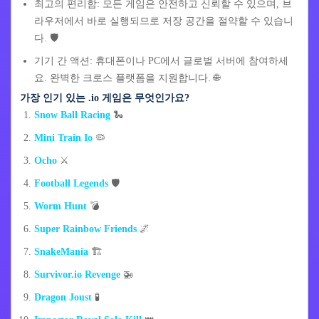
최고의 편리함: 모든 게임은 안전하고 신뢰할 수 있으며, 브
라우저에서 바로 실행되므로 저장 공간을 절약할 수 있습니
다. 🛡️
기기 간 액션: 휴대폰이나 PC에서 글로벌 서버에 참여하세
요. 완벽한 크로스 플랫폼을 지원합니다. 🌐
가장 인기 있는 .io 게임은 무엇인가요?
Snow Ball Racing
🐍
Mini Train Io
🦠
Ocho
⚔️
Football Legends
🛡️
Worm Hunt
💣
Super Rainbow Friends
🌌
SnakeMania
🏗️
Survivor.io Revenge
🚁
Dragon Joust
🧪