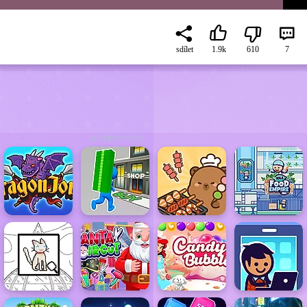
sdílet
1.9k
610
7
ADVERTISEMENT