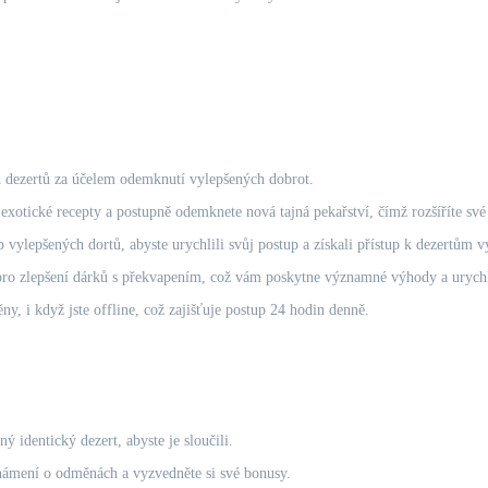
 dezertů za účelem odemknutí vylepšených dobrot.
 exotické recepty a postupně odemknete nová tajná pekařství, čímž rozšíříte sv
vylepšených dortů, abyste urychlili svůj postup a získali přístup k dezertům v
ro zlepšení dárků s překvapením, což vám poskytne významné výhody a urychlí
, i když jste offline, což zajišťuje postup 24 hodin denně.
ý identický dezert, abyste je sloučili.
ámení o odměnách a vyzvedněte si své bonusy.