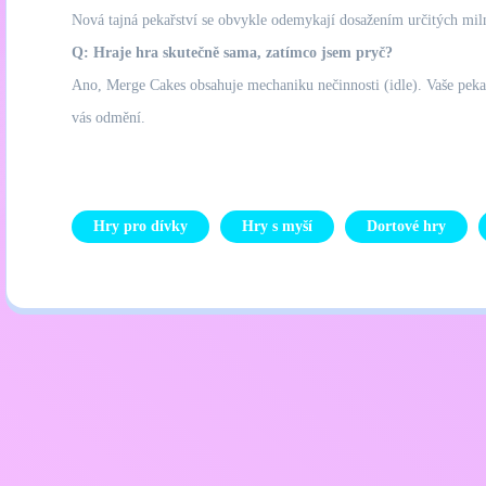
Nová tajná pekařství se obvykle odemykají dosažením určitých miln
Q: Hraje hra skutečně sama, zatímco jsem pryč?
Ano, Merge Cakes obsahuje mechaniku nečinnosti (idle). Vaše pekařst
vás odmění.
Hry pro dívky
Hry s myší
Dortové hry
Zásady ochrany osobních úd