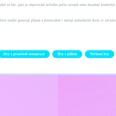
íků ve hře, jako je objevování určitého počtu receptů nebo dosažení konkrétní
ví nadále generují příjem a potenciálně i slučují jednoduché dorty (v závislost
Hry z prostředí restaurace
Hry s jídlem
Nečinné hry
Kids
ajů
Kontaktujte mě
Čeština