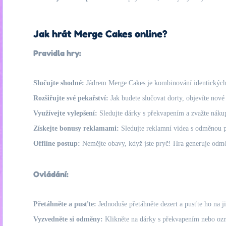
Jak hrát Merge Cakes online?
Pravidla hry:
Slučujte shodné:
Jádrem Merge Cakes je kombinování identických
Rozšiřujte své pekařství:
Jak budete slučovat dorty, objevíte nové
Využívejte vylepšení:
Sledujte dárky s překvapením a zvažte nákup 
Získejte bonusy reklamami:
Sledujte reklamní videa s odměnou p
Offline postup:
Nemějte obavy, když jste pryč! Hra generuje odměny
Ovládání:
Přetáhněte a pusťte:
Jednoduše přetáhněte dezert a pusťte ho na jin
Vyzvedněte si odměny:
Klikněte na dárky s překvapením nebo ozn