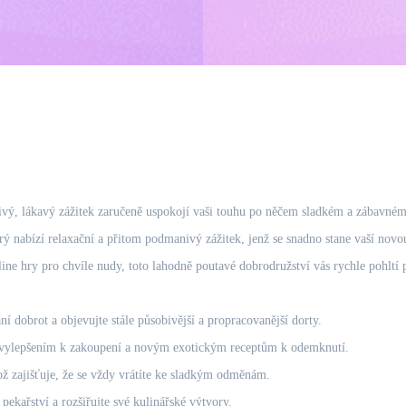
živý, lákavý zážitek zaručeně uspokojí vaši touhu po něčem sladkém a zábavném.
rý nabízí relaxační a přitom podmanivý zážitek, jenž se snadno stane vaší novou
ine hry pro chvíle nudy, toto lahodně poutavé dobrodružství vás rychle pohltí 
 dobrot a objevujte stále působivější a propracovanější dorty.
vylepšením k zakoupení a novým exotickým receptům k odemknutí.
ož zajišťuje, že se vždy vrátíte ke sladkým odměnám.
ekařství a rozšiřujte své kulinářské výtvory.