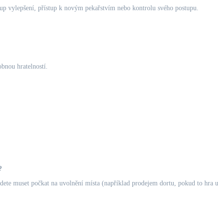
up vylepšení, přístup k novým pekařstvím nebo kontrolu svého postupu.
obnou hratelností.
?
budete muset počkat na uvolnění místa (například prodejem dortu, pokud to hra