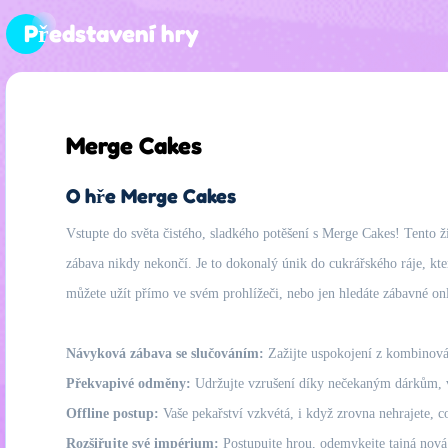
Představení hry
Merge Cakes
O hře Merge Cakes
Vstupte do světa čistého, sladkého potěšení s Merge Cakes! Tento 
zábava nikdy nekončí. Je to dokonalý únik do cukrářského ráje, kte
můžete užít přímo ve svém prohlížeči, nebo jen hledáte zábavné onl
Návyková zábava se slučováním:
Zažijte uspokojení z kombinování
Překvapivé odměny:
Udržujte vzrušení díky nečekaným dárkům, 
Offline postup:
Vaše pekařství vzkvétá, i když zrovna nehrajete, c
Rozšiřujte své impérium:
Postupujte hrou, odemykejte tajná nová p