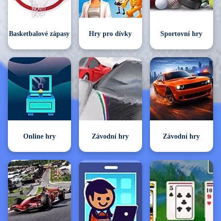
Basketbalové zápasy
Hry pro dívky
Sportovní hry
Online hry
Závodní hry
Závodní hry