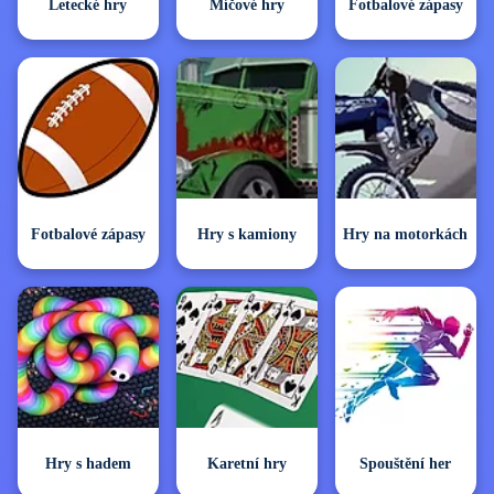
Letecké hry
Míčové hry
Fotbalové zápasy
Fotbalové zápasy
Hry s kamiony
Hry na motorkách
Hry s hadem
Karetní hry
Spouštění her