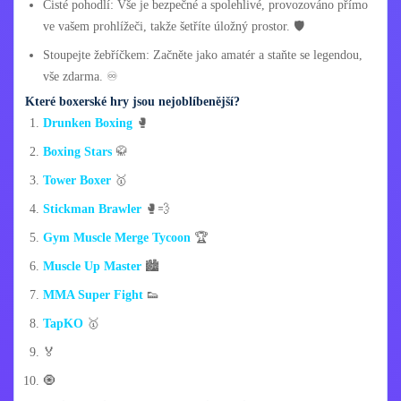
Čisté pohodlí: Vše je bezpečné a spolehlivé, provozováno přímo
ve vašem prohlížeči, takže šetříte úložný prostor. 🛡️
Stoupejte žebříčkem: Začněte jako amatér a staňte se legendou,
vše zdarma. ♾️
Které boxerské hry jsou nejoblíbenější?
Drunken Boxing
🥊
Boxing Stars
🥋
Tower Boxer
🥇
Stickman Brawler
🥊💨
Gym Muscle Merge Tycoon
🏆
Muscle Up Master
🏙️
MMA Super Fight
👟
TapKO
🥇
🏅
🧿