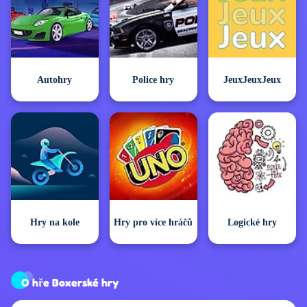
Autohry
Police hry
JeuxJeuxJeux
Hry na kole
Hry pro více hráčů
Logické hry
O hře Boxerské hry