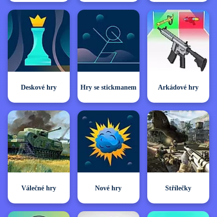
Deskové hry
Hry se stickmanem
Arkádové hry
Válečné hry
Nové hry
Střílečky