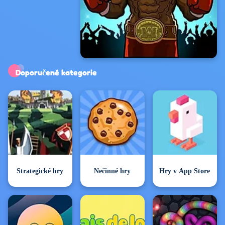
Exkluzivní hry
Doporučené kategorie
Strategické hry
Nečinné hry
Hry v App Store