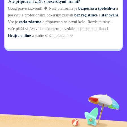
Jste připraveni začít s boxerskými hrami?
Gong právě zazvonil! 🔔 Naše platforma je
bezpečná a spolehlivá
a
poskytuje profesionální boxerský zážitek
bez registrace
a
stahování
.
Vše je
zcela zdarma
a připraveno na první kolo. Rozdejte rány –
vaše příští vítězství knockoutem je vzdáleno jen jedno kliknutí.
Hrajte online
a staňte se šampionem! ✨
Zásady ochrany
Kontaktujte mě
osobních údajů
Kids
Čeština