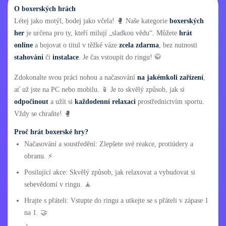
O boxerských hrách
Létej jako motýl, bodej jako včela! 🥊 Naše kategorie
boxerských
her
je určena pro ty, kteří milují „sladkou vědu“. Můžete
hrát
online
a bojovat o titul v těžké váze
zcela zdarma
, bez nutnosti
stahování
či
instalace
. Je čas vstoupit do ringu! 🥋
Zdokonalte svou práci nohou a načasování
na jakémkoli zařízení
,
ať už jste na PC nebo mobilu. 📱 Je to skvělý způsob, jak si
odpočinout
a užít si
každodenní relaxaci
prostřednictvím sportu.
Vždy se chraňte! 🥊
Proč hrát boxerské hry?
Načasování a soustředění: Zlepšete své reakce, protiúdery a
obranu. ⚡
Posilující akce: Skvělý způsob, jak relaxovat a vybudovat si
sebevědomí v ringu. 🧘
Hrajte s přáteli: Vstupte do ringu a utkejte se s přáteli v zápase 1
na 1. 🤝