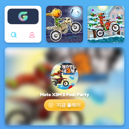
Enjoy4fun
Moto X3M 5 Pool Party
지금 플레이