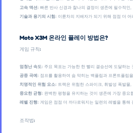
고속 액션:
빠른 반사 신경과 찰나의 결정이 생존에 필수적인,
기술과 용기의 시험:
이륜차의 지배자가 되기 위해 점점 더 
Moto X3M 온라인 플레이 방법은?
게임 규칙:
엄청난 속도:
주요 목표는 가능한 한 빨리 결승선에 도달하는
공중 곡예:
점프를 활용하여 숨 막히는 백플립과 프론트플립을 
치명적인 위험 요소:
트랙은 위험한 스파이크, 휘발성 폭발물,
중요한 균형:
완벽한 평형을 유지하는 것이 생존에 가장 중요
레벨 진행:
게임은 점점 더 까다로워지는 일련의 레벨을 통해 
조작법: