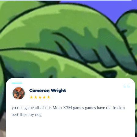
Cameron Wright
★
★
★
★
★
yo this game all of this Moto X3M games games have the freakin
best flips my dog