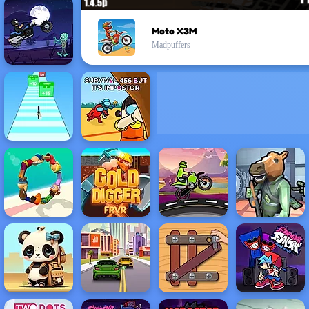
Moto X3M
Madpuffers