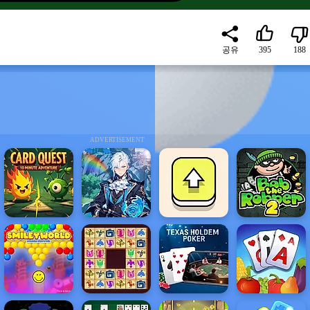
공유
395
188
ADVERTISEMENT