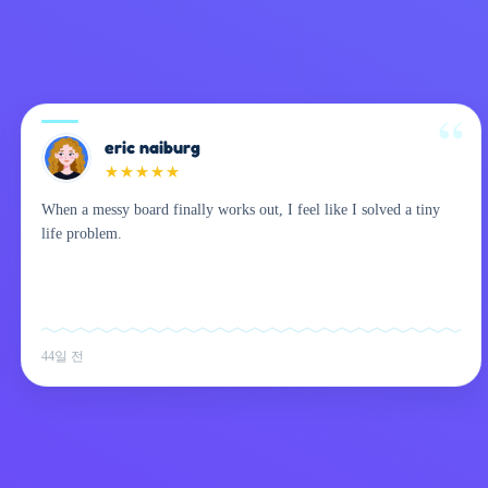
eric naiburg
★
★
★
★
★
When a messy board finally works out, I feel like I solved a tiny
life problem.
44일 전