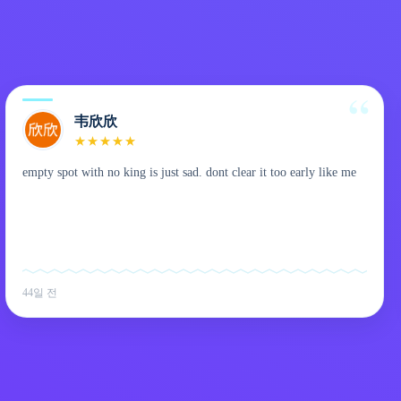
韦欣欣
★
★
★
★
★
empty spot with no king is just sad. dont clear it too early like me
44일 전