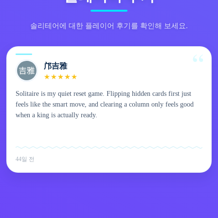
솔리테어에 대한 플레이어 후기를 확인해 보세요.
邝吉雅
★
★
★
★
★
Solitaire is my quiet reset game. Flipping hidden cards first just
feels like the smart move, and clearing a column only feels good
when a king is actually ready.
44일 전