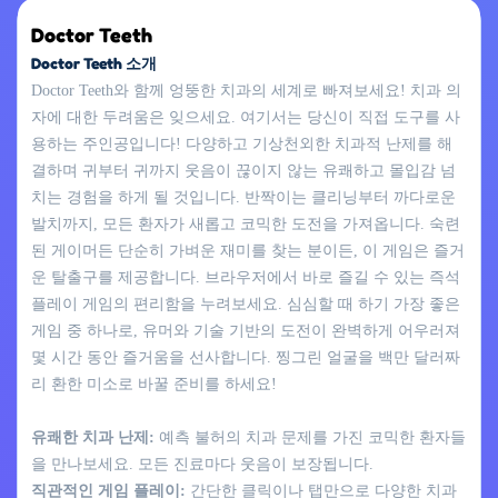
Doctor Teeth
Doctor Teeth 소개
Doctor Teeth와 함께 엉뚱한 치과의 세계로 빠져보세요! 치과 의
자에 대한 두려움은 잊으세요. 여기서는 당신이 직접 도구를 사
용하는 주인공입니다! 다양하고 기상천외한 치과적 난제를 해
결하며 귀부터 귀까지 웃음이 끊이지 않는 유쾌하고 몰입감 넘
치는 경험을 하게 될 것입니다. 반짝이는 클리닝부터 까다로운
발치까지, 모든 환자가 새롭고 코믹한 도전을 가져옵니다. 숙련
된 게이머든 단순히 가벼운 재미를 찾는 분이든, 이 게임은 즐거
운 탈출구를 제공합니다. 브라우저에서 바로 즐길 수 있는 즉석
플레이 게임의 편리함을 누려보세요. 심심할 때 하기 가장 좋은
게임 중 하나로, 유머와 기술 기반의 도전이 완벽하게 어우러져
몇 시간 동안 즐거움을 선사합니다. 찡그린 얼굴을 백만 달러짜
리 환한 미소로 바꿀 준비를 하세요!
유쾌한 치과 난제:
예측 불허의 치과 문제를 가진 코믹한 환자들
을 만나보세요. 모든 진료마다 웃음이 보장됩니다.
직관적인 게임 플레이:
간단한 클릭이나 탭만으로 다양한 치과