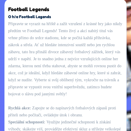
Football Legends
O hře Football Legends
Připravte se vyrazit na hřiště a zažít vzrušení z krásné hry jako nikdy
předtím ve Football Legends! Tento živý a akcí nabitý titul vás
vrhne přímo do srdce stadionu, kde se počítá každá přihrávka,
zákrok a střela. Ať už hledáte intenzivní soutěž nebo jen rychlou
zábavu, tato hra přináší divoce zábavný fotbalový zážitek, který vás
udrží v napětí. Je to snadno jedna z nejvíce vzrušujících online her
zdarma, kterou není třeba stahovat, abyste se mohli rovnou pustit do
akce, což je ideální, když hledáte zábavné online hry, které si zahrát,
když se nudíte. Vyberte si svůj oblíbený tým, vykročte na trávník a
připravte se vypustit svou vnitřní superhvězdu, zatímco budete
bojovat o slávu pod jasnými světly!
Rychlá akce:
Zapojte se do napínavých fotbalových zápasů proti
příteli nebo počítači, ovládejte útok i obranu.
Speciální schopnosti:
Využijte jedinečné schopnosti k získání
výhody, skákejte výš, provádějte efektivní skluz a střílejte velkolepé