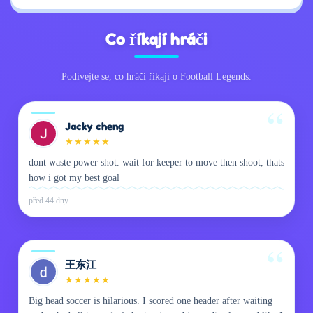
Co říkají hráči
Podívejte se, co hráči říkají o Football Legends.
Jacky cheng
★
★
★
★
★
dont waste power shot. wait for keeper to move then shoot, thats
how i got my best goal
před 44 dny
王东江
★
★
★
★
★
Big head soccer is hilarious. I scored one header after waiting