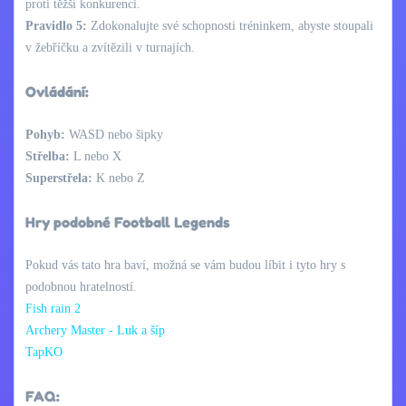
proti těžší konkurenci.
Pravidlo 5:
Zdokonalujte své schopnosti tréninkem, abyste stoupali
v žebříčku a zvítězili v turnajích.
Ovládání:
Pohyb:
WASD nebo šipky
Střelba:
L nebo X
Superstřela:
K nebo Z
Hry podobné Football Legends
Pokud vás tato hra baví, možná se vám budou líbit i tyto hry s
podobnou hratelností.
Fish rain 2
Archery Master - Luk a šíp
TapKO
FAQ: