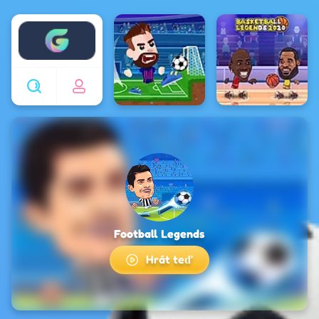
Enjoy4fun
Football Legends
Hrát teď