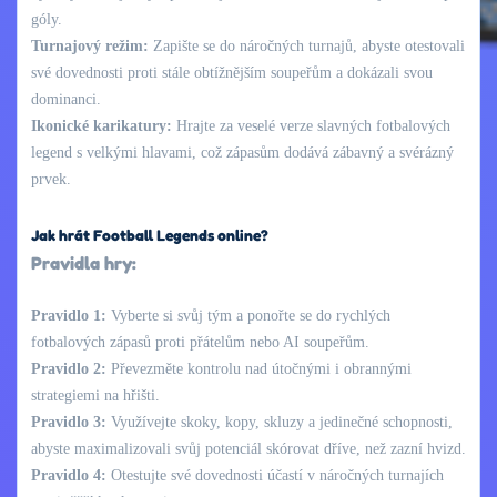
góly.
Turnajový režim:
Zapište se do náročných turnajů, abyste otestovali
své dovednosti proti stále obtížnějším soupeřům a dokázali svou
dominanci.
Ikonické karikatury:
Hrajte za veselé verze slavných fotbalových
legend s velkými hlavami, což zápasům dodává zábavný a svérázný
prvek.
Jak hrát Football Legends online?
Pravidla hry:
Pravidlo 1:
Vyberte si svůj tým a ponořte se do rychlých
fotbalových zápasů proti přátelům nebo AI soupeřům.
Pravidlo 2:
Převezměte kontrolu nad útočnými i obrannými
strategiemi na hřišti.
Pravidlo 3:
Využívejte skoky, kopy, skluzy a jedinečné schopnosti,
abyste maximalizovali svůj potenciál skórovat dříve, než zazní hvizd.
Pravidlo 4:
Otestujte své dovednosti účastí v náročných turnajích