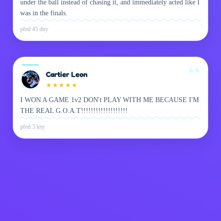
under the ball instead of chasing it, and immediately acted like I
was in the finals.
před 45 dny
Cartier Leon
★
★
★
★
★
I WON A GAME 1v2 DON't PLAY WITH ME BECAUSE I'M
THE REAL G.O.A.T!!!!!!!!!!!!!!!!!!!
před 3 lety
Zásady ochrany
Kontaktujte mě