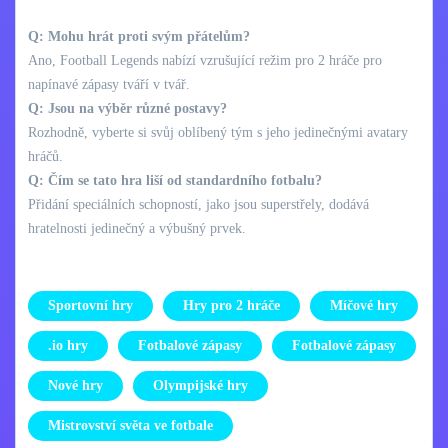
Q: Mohu hrát proti svým přátelům?
Ano, Football Legends nabízí vzrušující režim pro 2 hráče pro
napínavé zápasy tváří v tvář.
Q: Jsou na výběr různé postavy?
Rozhodně, vyberte si svůj oblíbený tým s jeho jedinečnými avatary
hráčů.
Q: Čím se tato hra liší od standardního fotbalu?
Přidání speciálních schopností, jako jsou superstřely, dodává
hratelnosti jedinečný a výbušný prvek.
Sportovní hry
Hry pro 2 hráče
Míčové hry
.io hry
Fotbalové zápasy
Fotbalové zápasy
Nové hry
Olympijské hry
Mistrovství světa ve fotbale