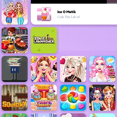
Ice O Matik
Code This Lab srl