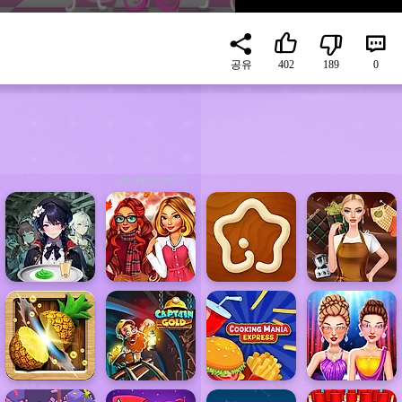
공유
402
189
0
ADVERTISEMENT