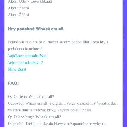
Akce:
Úder - Levé kliknutí
Akce:
Žádná
Akce:
Žádná
Hry podobné Whack em all
Pokud vás tato hra baví, možná se vám budou líbit i tyto hry s
podobnou hratelností.
Vajíčkové dobrodružství
Vejce dobrodružství 2
Mind Burst
FAQ:
Q: Co je to Whack em all?
Odpověď: Whack em all je digitální verze klasické hry "prašt krtka",
ve které musíte trefovat krtky, když se objeví v díře.
Q: Jak se hraje Whack em all?
Odpověď: Trefujte krtky do hlavy a nezapomeňte se vyhýbat