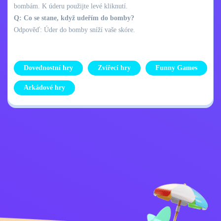
bombám. K úderu použijte levé kliknutí.
Q: Co se stane, když udeřím do bomby?
Odpověď: Úder do bomby sníží vaše skóre.
Dovednostní hry
Zvířecí hry
Funny Games
Arkádové hry
Zásady ochrany
Kontaktujte mě
osobních údajů
Kids
Čeština