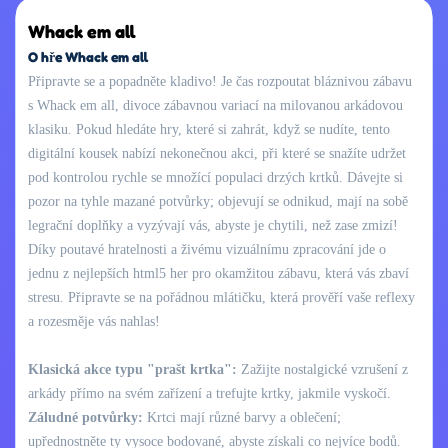
Whack em all
O hře Whack em all
Připravte se a popadněte kladivo! Je čas rozpoutat bláznivou zábavu
s Whack em all, divoce zábavnou variací na milovanou arkádovou
klasiku. Pokud hledáte hry, které si zahrát, když se nudíte, tento
digitální kousek nabízí nekonečnou akci, při které se snažíte udržet
pod kontrolou rychle se množící populaci drzých krtků. Dávejte si
pozor na tyhle mazané potvůrky; objevují se odnikud, mají na sobě
legrační doplňky a vyzývají vás, abyste je chytili, než zase zmizí!
Díky poutavé hratelnosti a živému vizuálnímu zpracování jde o
jednu z nejlepších html5 her pro okamžitou zábavu, která vás zbaví
stresu. Připravte se na pořádnou mlátičku, která prověří vaše reflexy
a rozesměje vás nahlas!
Klasická akce typu "prašt krtka":
Zažijte nostalgické vzrušení z
arkády přímo na svém zařízení a trefujte krtky, jakmile vyskočí.
Záludné potvůrky:
Krtci mají různé barvy a oblečení;
upřednostněte ty vysoce bodované, abyste získali co nejvíce bodů.