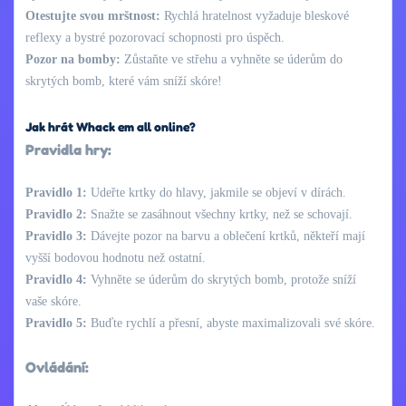
Otestujte svou mrštnost:
Rychlá hratelnost vyžaduje bleskové
reflexy a bystré pozorovací schopnosti pro úspěch.
Pozor na bomby:
Zůstaňte ve střehu a vyhněte se úderům do
skrytých bomb, které vám sníží skóre!
Jak hrát Whack em all online?
Pravidla hry:
Pravidlo 1:
Udeřte krtky do hlavy, jakmile se objeví v dírách.
Pravidlo 2:
Snažte se zasáhnout všechny krtky, než se schovají.
Pravidlo 3:
Dávejte pozor na barvu a oblečení krtků, někteří mají
vyšší bodovou hodnotu než ostatní.
Pravidlo 4:
Vyhněte se úderům do skrytých bomb, protože sníží
vaše skóre.
Pravidlo 5:
Buďte rychlí a přesní, abyste maximalizovali své skóre.
Ovládání: