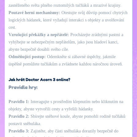
zasněženého světa plného roztomilých tučňáků a mrazivé krajiny.
Poutavé herní mechanismy:
Otestujte svůj důvtip pomocí chytrých
logických hádanek, které vyžadují interakci s objekty a uvolňování
cest.
Vzrušující překážky a nepřátelé:
Procházejte zrádnými pastmi a
vyhýbejte se nebezpečným nepřátelům, jako jsou hladoví kanci,
abyste bezpečně dosáhli svého cíle.
Odměňující postup:
Odemkněte si zábavné úspěchy, jakmile
úspěšně pomůžete tučňákům a zvládnete každou náročnou úroveň.
Jak hrát Doctor Acorn 3 online?
Pravidla hry:
Pravidlo 1:
Interagujte s prostředím klepnutím nebo kliknutím na
objekty, abyste vytvořili cesty a vyřešili hádanky.
Pravidlo 2:
Sbírejte sněhové koule, abyste pomohli rodině tučňáků
postavit sněhuláka.
Pravidlo 3:
Zajistěte, aby části sněhuláka dorazily bezpečně do