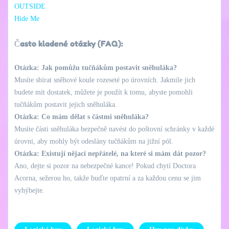
OUTSIDE
Hide Me
Často kladené otázky (FAQ):
Otázka: Jak pomůžu tučňákům postavit sněhuláka?
Musíte sbírat sněhové koule rozeseté po úrovních. Jakmile jich
budete mít dostatek, můžete je použít k tomu, abyste pomohli
tučňákům postavit jejich sněhuláka.
Otázka: Co mám dělat s částmi sněhuláka?
Musíte části sněhuláka bezpečně navést do poštovní schránky v každé
úrovni, aby mohly být odeslány tučňákům na jižní pól.
Otázka: Existují nějací nepřátelé, na které si mám dát pozor?
Ano, dejte si pozor na nebezpečné kance! Pokud chytí Doctora
Acorna, sežerou ho, takže buďte opatrní a za každou cenu se jim
vyhýbejte.