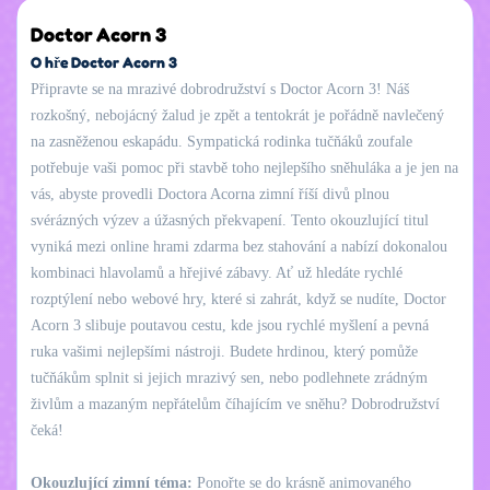
Doctor Acorn 3
O hře Doctor Acorn 3
Připravte se na mrazivé dobrodružství s Doctor Acorn 3! Náš
rozkošný, nebojácný žalud je zpět a tentokrát je pořádně navlečený
na zasněženou eskapádu. Sympatická rodinka tučňáků zoufale
potřebuje vaši pomoc při stavbě toho nejlepšího sněhuláka a je jen na
vás, abyste provedli Doctora Acorna zimní říší divů plnou
svérázných výzev a úžasných překvapení. Tento okouzlující titul
vyniká mezi online hrami zdarma bez stahování a nabízí dokonalou
kombinaci hlavolamů a hřejivé zábavy. Ať už hledáte rychlé
rozptýlení nebo webové hry, které si zahrát, když se nudíte, Doctor
Acorn 3 slibuje poutavou cestu, kde jsou rychlé myšlení a pevná
ruka vašimi nejlepšími nástroji. Budete hrdinou, který pomůže
tučňákům splnit si jejich mrazivý sen, nebo podlehnete zrádným
živlům a mazaným nepřátelům číhajícím ve sněhu? Dobrodružství
čeká!
Okouzlující zimní téma:
Ponořte se do krásně animovaného