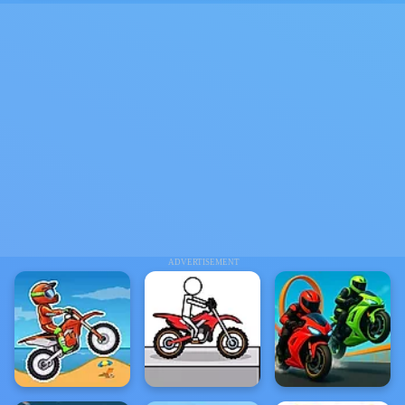
ADVERTISEMENT