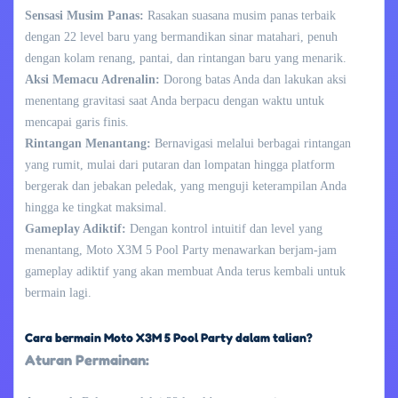
Sensasi Musim Panas:
Rasakan suasana musim panas terbaik
dengan 22 level baru yang bermandikan sinar matahari, penuh
dengan kolam renang, pantai, dan rintangan baru yang menarik.
Aksi Memacu Adrenalin:
Dorong batas Anda dan lakukan aksi
menentang gravitasi saat Anda berpacu dengan waktu untuk
mencapai garis finis.
Rintangan Menantang:
Bernavigasi melalui berbagai rintangan
yang rumit, mulai dari putaran dan lompatan hingga platform
bergerak dan jebakan peledak, yang menguji keterampilan Anda
hingga ke tingkat maksimal.
Gameplay Adiktif:
Dengan kontrol intuitif dan level yang
menantang, Moto X3M 5 Pool Party menawarkan berjam-jam
gameplay adiktif yang akan membuat Anda terus kembali untuk
bermain lagi.
Cara bermain Moto X3M 5 Pool Party dalam talian?
Aturan Permainan: