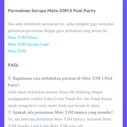
Permainan Serupa Moto X3M 5 Pool Party
Jika anda menikmati permainan ini, anda mungkin juga menyukai
permainan-permainan dengan gaya permainan yang serupa ini.
Moto X3M Winter
Moto X3M Spooky Land
Moto X3M
FAQ:
T: Bagaimana cara melakukan putaran di Moto X3M 5 Pool
Party?
Anda dapat melakukan putaran depan dan belakang dengan
menggunakan tombol A dan D atau Panah Kiri dan Panah Kanan
untuk mengontrol rotasi motor Anda saat berada di udara.
T: Apakah ada permainan Moto X3M lainnya yang tersedia?
Ya, ada beberapa permainan Moto X3M lainnya, termasuk Moto
X3M Spooky Land 6 dan Moto X3M yang asli.