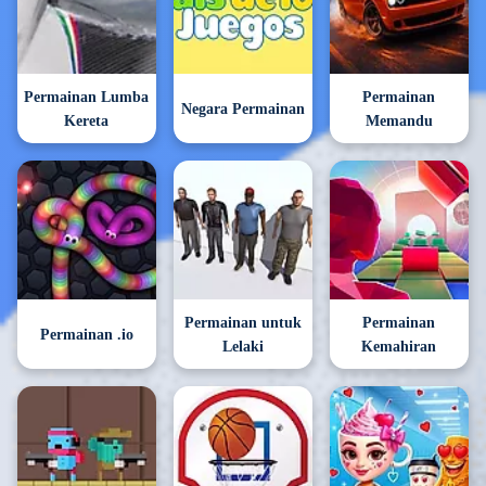
Permainan Lumba
Permainan
Negara Permainan
Kereta
Memandu
Permainan untuk
Permainan
Permainan .io
Lelaki
Kemahiran