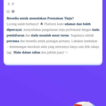
🏅
🧿
Bersedia untuk memulakan Permainan Tinju?
Loceng sudah berbunyi! 🔔 Platform kami
selamat dan boleh
dipercayai
, menyediakan pengalaman tinju profesional dengan
tiada
pendaftaran
dan
tiada masalah muat turun
. Segalanya adalah
percuma
dan bersedia untuk pusingan pertama. Lakukan tumbukan
—kemenangan knockout anda yang seterusnya hanya satu klik sahaja
lagi.
Main dalam talian
dan jadilah juara! ✨
Dasar Privasi
Hubungi Saya
Kids
Bahasa Melayu