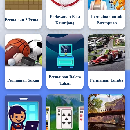
Perlawanan Bola
Permainan untuk
Permainan 2 Pemain
Keranjang
Perempuan
Permainan Dalam
Permainan Sukan
Permainan Lumba
Talian