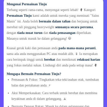
Mengenai Permainan Tinju
Terbang seperti rama-rama, menyengat seperti lebah! 🥊 Kategori
Permainan Tinju
kami adalah untuk mereka yang meminati "Sains
Manis" ini. Anda boleh
bermain dalam talian
dan berjuang untuk
merebut tali pinggang heavyweight
semuanya secara percuma
,
dengan
tiada muat turun
dan
tiada pemasangan
diperlukan.
Masanya untuk masuk ke dalam gelanggang! 🥋
Kuasai gerak kaki dan pemasaan anda
pada mana-mana peranti
,
sama ada anda menggunakan PC atau mudah alih. 📱 Ia merupakan
cara berimpak tinggi untuk
berehat
dan menikmati
relaksasi harian
yang fokus melalui sukan. Lindungi diri anda pada setiap masa! 🥊
Mengapa Bermain Permainan Tinju?
Pemasaan & Fokus: Tingkatkan teka-teki/asahan otak, tumbukan
balas dan pertahanan anda. ⚡
Aksi Memperkasakan: Cara terbaik untuk berehat dan membina
keyakinan anda di dalam gelanggang. 🧘
Bermain Dengan Rakan: Masuk ke dalam gelanggang dan