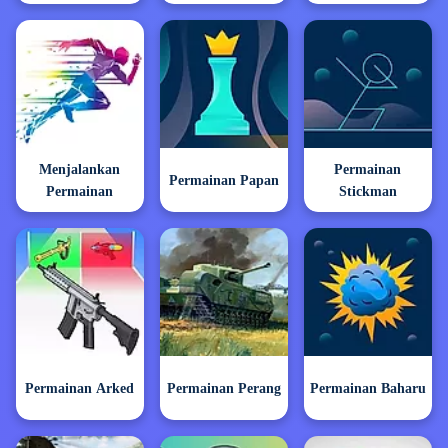
Menjalankan
Permainan
Permainan Papan
Permainan
Stickman
Permainan Arked
Permainan Perang
Permainan Baharu