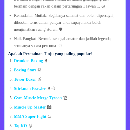
bermain dengan rakan dalam pertarungan 1 lawan 1. 🤝
Kemudahan Mutlak: Segalanya selamat dan boleh dipercayai,
dihoskan terus dalam pelayar anda supaya anda boleh
menjimatkan ruang storan. 🛡️
Naik Pangkat: Bermula sebagai amatur dan jadilah legenda,
semuanya secara percuma. ♾️
Apakah Permainan Tinju yang paling popular?
Drunken Boxing
🥊
Boxing Stars
🥋
Tower Boxer
🥇
Stickman Brawler
🥊💨
Gym Muscle Merge Tycoon
🏆
Muscle Up Master
🏙️
MMA Super Fight
👟
TapKO
🥇