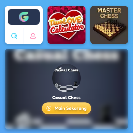
Enjoy4fun
Casual Chess
Main Sekarang