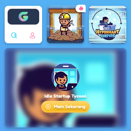
Enjoy4fun
Idle Startup Tycoon
Main Sekarang