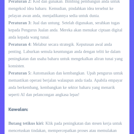
Peraturan 2:
Kod dan gunakan. Bimbing pembangun anda untuk
mengekod idea baharu. Kemudian, pindahkan idea tersebut ke
pelayan awan anda, menjadikannya sedia untuk dunia.
Peraturan 3:
Jual dan untung. Setelah digunakan, serahkan tugas
kepada Pengurus Jualan anda. Mereka akan menukar ciptaan digital
anda kepada wang tunai.
Peraturan 4:
Melabur secara strategik. Keputusan awal anda
penting. Laburkan semula keuntungan anda dengan teliti ke dalam
peningkatan dan usaha baharu untuk mengekalkan aliran tunai yang
konsisten.
Peraturan 5:
Automasikan dan kembangkan. Upah pengurus untuk
memastikan operasi berjalan walaupun anda tiada. Apabila empayar
anda berkembang, kembangkan ke sektor baharu yang menarik
seperti AI dan pelancongan angkasa lepas!
Kawalan:
Butang tetikus kiri:
Klik pada peningkatan dan stesen kerja untuk
mencetuskan tindakan, mempercepatkan proses atau memulakan