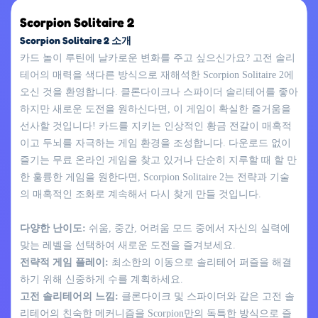
Scorpion Solitaire 2
Scorpion Solitaire 2 소개
카드 놀이 루틴에 날카로운 변화를 주고 싶으신가요? 고전 솔리
테어의 매력을 색다른 방식으로 재해석한 Scorpion Solitaire 2에
오신 것을 환영합니다. 클론다이크나 스파이더 솔리테어를 좋아
하지만 새로운 도전을 원하신다면, 이 게임이 확실한 즐거움을
선사할 것입니다! 카드를 지키는 인상적인 황금 전갈이 매혹적
이고 두뇌를 자극하는 게임 환경을 조성합니다. 다운로드 없이
즐기는 무료 온라인 게임을 찾고 있거나 단순히 지루할 때 할 만
한 훌륭한 게임을 원한다면, Scorpion Solitaire 2는 전략과 기술
의 매혹적인 조화로 계속해서 다시 찾게 만들 것입니다.
다양한 난이도:
쉬움, 중간, 어려움 모드 중에서 자신의 실력에
맞는 레벨을 선택하여 새로운 도전을 즐겨보세요.
전략적 게임 플레이:
최소한의 이동으로 솔리테어 퍼즐을 해결
하기 위해 신중하게 수를 계획하세요.
고전 솔리테어의 느낌:
클론다이크 및 스파이더와 같은 고전 솔
리테어의 친숙한 메커니즘을 Scorpion만의 독특한 방식으로 즐