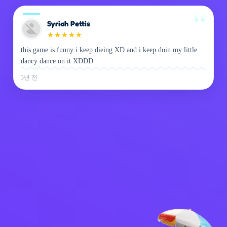
Syriah Pettis
★
★
★
★
★
this game is funny i keep dieing XD and i keep doin my little
dancy dance on it XDDD
3년 전
개인정보 처리방침
문의하기
Kids
한국어