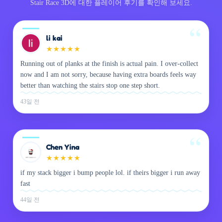
Stair Race 3D에 대한 플레이어 후기를 확인해 보세요.
li kai
★
★
★
★
★
Running out of planks at the finish is actual pain. I over-collect
now and I am not sorry, because having extra boards feels way
better than watching the stairs stop one step short.
43일 전
Chen Yina
★
★
★
★
★
if my stack bigger i bump people lol. if theirs bigger i run away
fast
44일 전