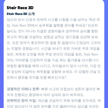
Stair Race 3D
Stair Race 3D 소개
당신의 반사 신경과 전략적 사고를 시험할 스릴 넘치는 액션 게
임, Stair Race 3D에서 승부욕을 발휘할 준비를 하세요! 단순히
달리는 것이 아니라 치열한 경쟁자들과 경주하며 승리를 향한
최고의 계단을 건설하는 생동감 넘치는 경기장을 상상해 보세
요. 모든 판자가 중요하며 한 걸음 한 걸음마다 긴장감이 고조되
는 치열한 경쟁입니다. 시간을 보내기 위한 가벼운 무료 게임을
찾든, 짜릿한 도전을 위한 무료 온라인 게임을 찾든, Stair Race
3D는 여러분을 긴장하게 만들 가슴 뛰는 즐거움을 선사합니다.
위험한 플랫폼을 헤쳐 나가고, 라이벌보다 앞서 나가며, 가장 먼
저 정상에 도달하는 짜릿함을 경험해 보세요. 이 강렬한 건설 도
전에서 왕관을 차지할 만큼 빠르신가요?
경쟁적인 아레나 전투:
빠른 사고와 민첩성이 생존의 열쇠인 빠
르게 진행되는 환경에서 여러 상대와 맞서 싸우세요.
전략적인 판자 수집:
계단을 건설하기 위해 판자를 모으세요. 하
지만 당신보다 더 많은 판자를 가진 플레이어는 당신을 쓰러뜨