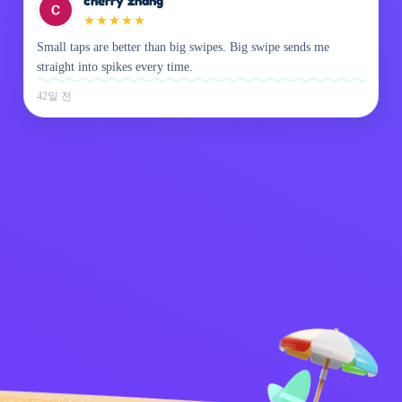
cherry zhang
★
★
★
★
★
Small taps are better than big swipes. Big swipe sends me
straight into spikes every time.
42일 전
개인정보 처리방침
문의하기
Kids
한국어