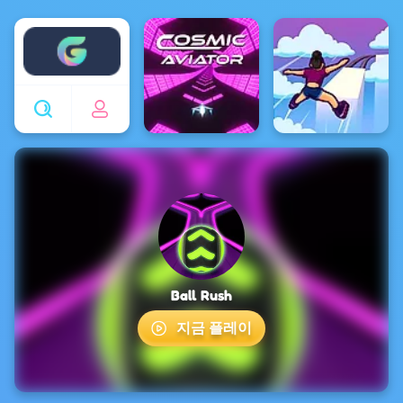
Enjoy4fun
Ball Rush
지금 플레이