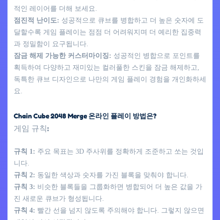
적인 레이어를 더해 보세요.
점진적 난이도:
성공적으로 큐브를 병합하고 더 높은 숫자에 도
달할수록 게임 플레이는 점점 더 어려워지며 더 예리한 집중력
과 정밀함이 요구됩니다.
잠금 해제 가능한 커스터마이징:
성공적인 병합으로 포인트를
획득하여 다양하고 재미있는 컬러풀한 스킨을 잠금 해제하고,
독특한 큐브 디자인으로 나만의 게임 플레이 경험을 개인화하세
요.
Chain Cube 2048 Merge 온라인 플레이 방법은?
게임 규칙:
규칙 1:
주요 목표는 3D 주사위를 정확하게 조준하고 쏘는 것입
니다.
규칙 2:
동일한 색상과 숫자를 가진 블록을 맞춰야 합니다.
규칙 3:
비슷한 블록들을 그룹화하면 병합되어 더 높은 값을 가
진 새로운 큐브가 형성됩니다.
규칙 4:
빨간 선을 넘지 않도록 주의해야 합니다. 그렇지 않으면