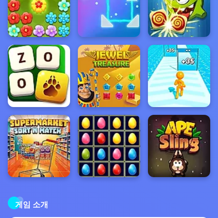
게임 소개