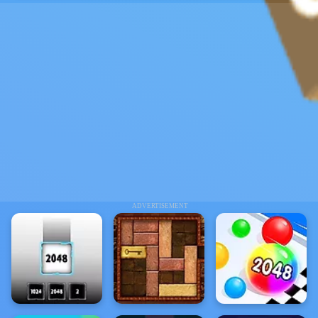
ADVERTISEMENT