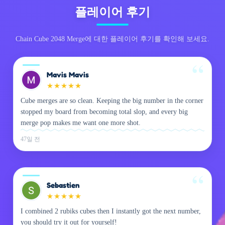
플레이어 후기
Chain Cube 2048 Merge에 대한 플레이어 후기를 확인해 보세요.
Mavis Mavis
★
★
★
★
★
Cube merges are so clean. Keeping the big number in the corner
stopped my board from becoming total slop, and every big
merge pop makes me want one more shot.
47일 전
Sebastien
★
★
★
★
★
I combined 2 rubiks cubes then I instantly got the next number,
you should try it out for yourself!