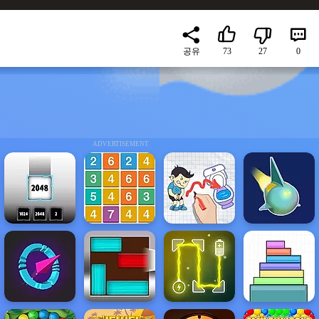
공유
73
27
0
ADVERTISEMENT