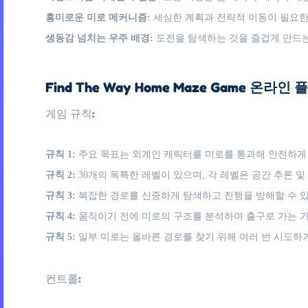
흥미로운 미로 메커니즘:
세심한 계획과 전략적 이동이 필요한
생동감 넘치는 우주 배경:
도전을 탐색하는 것을 즐겁게 만드는
Find The Way Home Maze Game 온라
게임 규칙:
규칙 1:
주요 목표는 외계인 캐릭터를 미로를 통과해 안전하게
규칙 2:
30개의 독특한 레벨이 있으며, 각 레벨은 공간 추론 
규칙 3:
복잡한 경로를 신중하게 탐색하고 진행을 방해할 수 있
규칙 4:
움직이기 전에 미로의 구조를 분석하여 출구로 가는 
규칙 5:
일부 미로는 올바른 경로를 찾기 위해 여러 번 시도하
컨트롤: