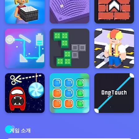
게임 소개