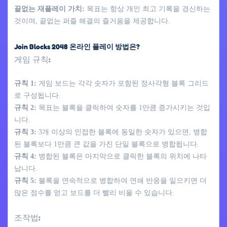
끝없는 재플레이 가치:
목표는 항상 개인 최고 기록을 경신하는
것이며, 끝없는 퍼즐 해결의 즐거움을 제공합니다.
Join Blocks 2048 온라인 플레이 방법은?
게임 규칙:
규칙 1:
게임 보드는 각각 숫자가 포함된 정사각형 블록 그리드
로 구성됩니다.
규칙 2:
목표는 블록을 클릭하여 숫자를 1만큼 증가시키는 것입
니다.
규칙 3:
3개 이상의 인접한 블록에 동일한 숫자가 있으면, 병합
된 블록보다 1만큼 큰 값을 가진 단일 블록으로 병합됩니다.
규칙 4:
병합된 블록은 마지막으로 클릭한 블록의 위치에 나타
납니다.
규칙 5:
블록을 연속적으로 병합하여 연쇄 반응을 일으키면 더
많은 점수를 얻고 보드를 더 빨리 비울 수 있습니다.
조작법: