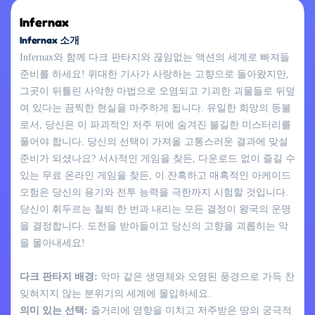
Infernax
Infernax 소개
Infernax와 함께 다크 판타지와 끊임없는 액션의 세계로 빠져들
준비를 하세요! 위대한 기사가 사랑하는 고향으로 돌아왔지만,
그곳이 뒤틀린 사악한 마법으로 오염되고 기괴한 괴물들로 뒤덮
여 있다는 끔찍한 현실을 마주하게 됩니다. 유일한 희망의 등불
로서, 당신은 이 파괴적인 저주 뒤에 숨겨진 불길한 미스터리를
풀어야 합니다. 당신의 선택이 가져올 고통스러운 결과에 맞설
준비가 되셨나요? 서사적인 게임을 찾든, 다운로드 없이 즐길 수
있는 무료 온라인 게임을 찾든, 이 잔혹하고 매혹적인 아케이드
모험은 당신의 용기와 전투 능력을 극한까지 시험할 것입니다.
당신이 휘두르는 철퇴 한 번과 내리는 모든 결정이 왕국의 운명
을 결정합니다. 도전을 받아들이고 당신의 고향을 괴롭히는 악
을 몰아내세요!
다크 판타지 배경:
악마 같은 생명체와 오염된 풍경으로 가득 찬
잊혀지지 않는 분위기의 세계에 몰입하세요.
의미 있는 선택:
줄거리에 영향을 미치고 저주받은 땅의 궁극적