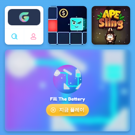
Enjoy4fun
Fill The Battery
지금 플레이