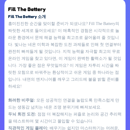
Fill The Battery
Fill The Battery 소개
흥미진진한 순간을 맞이할 준비가 되셨나요? Fill The Battery의
짜릿한 세계로 들어오세요! 이 매혹적인 경험은 시각적으로 놀
라운 환경에서 문제 해결 능력을 최고조로 끌어올려 줄 것입니
다. 빛나는 네온 미학과 복잡한 도전 과제들로 인해 첫 연결부터
완전히 빠져들게 될 것입니다. 지적 능력을 자극할 최고의 무료
온라인 게임을 찾고 있다면, 이 게임이 완벽한 활력소가 될 것입
니다. 가장 좋은 점은 무엇일까요? 이 게임은 자투리 시간을 짜
릿한 모험으로 바꿔주는 환상적이고 쉬운 게임 중 하나라는 점
입니다. 내면의 엔지니어를 깨우고 그리드에 불을 밝힐 준비를
하세요!
화려한 비주얼:
모든 성공적인 연결을 놀랍도록 만족스럽게 만
드는 생동감 넘치는 네온 조명 분위기에 빠져보세요.
두뇌 회전 도전:
점점 더 복잡해지는 퍼즐로 논리와 공간 추리력
을 테스트하며 몇 시간이고 몰입할 수 있습니다.
직관적인 게임 플레이:
배우기는 쉽지만 마스터하기는 어려운,