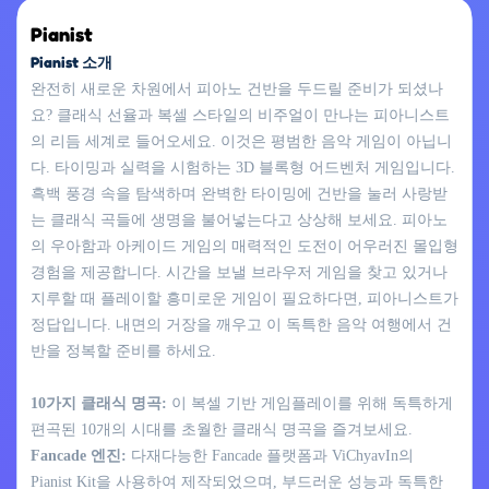
Pianist
Pianist 소개
완전히 새로운 차원에서 피아노 건반을 두드릴 준비가 되셨나
요? 클래식 선율과 복셀 스타일의 비주얼이 만나는 피아니스트
의 리듬 세계로 들어오세요. 이것은 평범한 음악 게임이 아닙니
다. 타이밍과 실력을 시험하는 3D 블록형 어드벤처 게임입니다.
흑백 풍경 속을 탐색하며 완벽한 타이밍에 건반을 눌러 사랑받
는 클래식 곡들에 생명을 불어넣는다고 상상해 보세요. 피아노
의 우아함과 아케이드 게임의 매력적인 도전이 어우러진 몰입형
경험을 제공합니다. 시간을 보낼 브라우저 게임을 찾고 있거나
지루할 때 플레이할 흥미로운 게임이 필요하다면, 피아니스트가
정답입니다. 내면의 거장을 깨우고 이 독특한 음악 여행에서 건
반을 정복할 준비를 하세요.
10가지 클래식 명곡:
이 복셀 기반 게임플레이를 위해 독특하게
편곡된 10개의 시대를 초월한 클래식 명곡을 즐겨보세요.
Fancade 엔진:
다재다능한 Fancade 플랫폼과 ViChyavIn의
Pianist Kit을 사용하여 제작되었으며, 부드러운 성능과 독특한