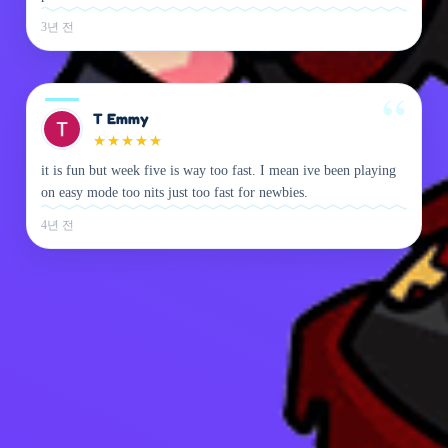
3년 전
T Emmy
★
★
★
★
★
it is fun but week five is way too fast. I mean ive been playing
on easy mode too nits just too fast for newbies.
4년 전
개인정보 처리방침
문의하기