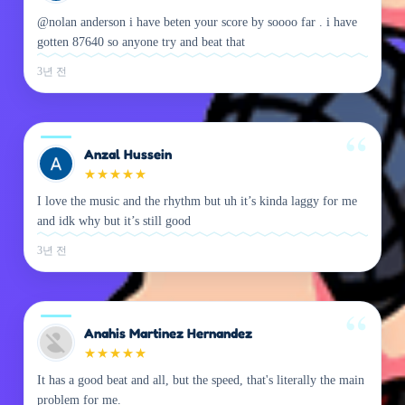
@nolan anderson i have beten your score by soooo far . i have
gotten 87640 so anyone try and beat that
3년 전
Anzal Hussein
★
★
★
★
★
I love the music and the rhythm but uh it’s kinda laggy for me
and idk why but it’s still good
3년 전
Anahis Martinez Hernandez
★
★
★
★
★
It has a good beat and all, but the speed, that's literally the main
problem for me.